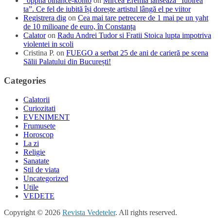
"oppna binance-konto
on
Mircea Eremia lansează “Iubirea
ta”. Ce fel de iubită își dorește artistul lângă el pe viitor
Registrera dig
on
Cea mai tare petrecere de 1 mai pe un yaht
de 10 milioane de euro, în Constanța
Calator
on
Radu Andrei Tudor si Fratii Stoica lupta impotriva
violentei in scoli
Cristina P.
on
FUEGO a serbat 25 de ani de carieră pe scena
Sălii Palatului din București!
Categories
Calatorii
Curiozitati
EVENIMENT
Frumusete
Horoscop
La zi
Religie
Sanatate
Stil de viata
Uncategorized
Utile
VEDETE
Copyright © 2026
Revista Vedeteler
. All rights reserved.