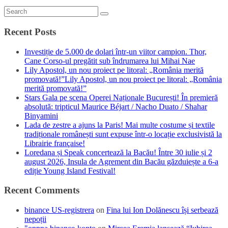
Recent Posts
Investiție de 5.000 de dolari într-un viitor campion. Thor,
Cane Corso-ul pregătit sub îndrumarea lui Mihai Nae
Lily Apostol, un nou proiect pe litoral: „România merită
promovată!”Lily Apostol, un nou proiect pe litoral: „România
merită promovată!”
Stars Gala pe scena Operei Naționale București! În premieră
absolută: tripticul Maurice Béjart / Nacho Duato / Shahar
Binyamini
Lada de zestre a ajuns la Paris! Mai multe costume și textile
tradiționale românești sunt expuse într-o locație exclusivistă la
Librairie française!
Loredana și Speak concertează la Bacău! Între 30 iulie și 2
august 2026, Insula de Agrement din Bacău găzduiește a 6-a
ediție Young Island Festival!
Recent Comments
binance US-registrera
on
Fina lui Ion Dolănescu își serbează
nepoții