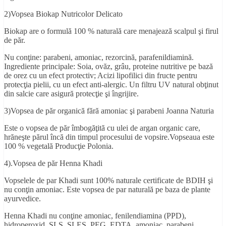
2)Vopsea Biokap Nutricolor Delicato
Biokap are o formulă 100 % naturală care menajează scalpul şi firul
de păr.
Nu conţine: parabeni, amoniac, rezorcină, parafenildiamină.
Ingrediente principale: Soia, ovăz, grâu, proteine nutritive pe bază
de orez cu un efect protectiv; Acizi lipofilici din fructe pentru
protecţia pielii, cu un efect anti-alergic. Un filtru UV natural obţinut
din salcie care asigură protecţie şi îngrijire.
3)Vopsea de păr organică fără amoniac şi parabeni Joanna Naturia
Este o vopsea de păr îmbogăţită cu ulei de argan organic care,
hrăneşte părul încă din timpul procesului de vopsire.Vopseaua este
100 % vegetală Producţie Polonia.
4).Vopsea de păr Henna Khadi
Vopselele de par Khadi sunt 100% naturale certificate de BDIH şi
nu conţin amoniac. Este vopsea de par naturală pe baza de plante
ayurvedice.
Henna Khadi nu conţine amoniac, fenilendiamina (PPD),
hidroperoxid, SLS, SLES, PEG, EDTA, amoniac, parabeni,