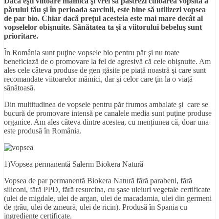
Dacă eşti viitoare mămică şi vrei să păstrezi culoarea vopsită a
părului tău şi în perioada sarcinii, este bine să utilizezi vopsea
de par bio. Chiar dacă preţul acesteia este mai mare decât al
vopselelor obişnuite. Sănătatea ta şi a viitorului bebeluş sunt
prioritare.
În România sunt puţine vopsele bio pentru păr şi nu toate
beneficiază de o promovare la fel de agresivă că cele obişnuite. Am
ales cele câteva produse de gen găsite pe piaţă noastră şi care sunt
recomandate viitoarelor mămici, dar şi celor care ţin la o viaţă
sănătoasă.
Din multitudinea de vopsele pentru păr frumos ambalate şi care se
bucură de promovare intensă pe canalele media sunt puţine produse
organice. Am ales câteva dintre acestea, cu mențiunea că, doar una
este produsă în România.
1)Vopsea permanentă Salerm Biokera Natură
Vopsea de par permanentă Biokera Natură fără parabeni, fără
siliconi, fără PPD, fără resurcina, cu şase uleiuri vegetale certificate
(ulei de migdale, ulei de argan, ulei de macadamia, ulei din germeni
de grâu, ulei de zmeură, ulei de ricin). Produsă în Spania cu
ingrediente certificate.