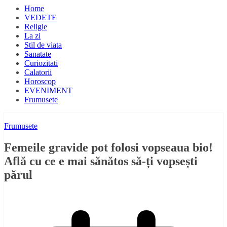
Home
VEDETE
Religie
La zi
Stil de viata
Sanatate
Curiozitati
Calatorii
Horoscop
EVENIMENT
Frumusete
Frumusete
Femeile gravide pot folosi vopseaua bio!
Află cu ce e mai sănătos să-ți vopsești
părul