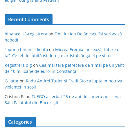
ediție Young Island Festival!
Recent Comments
binance US-registrera
on
Fina lui Ion Dolănescu își serbează
nepoții
"oppna binance-konto
on
Mircea Eremia lansează “Iubirea
ta”. Ce fel de iubită își dorește artistul lângă el pe viitor
Registrera dig
on
Cea mai tare petrecere de 1 mai pe un yaht
de 10 milioane de euro, în Constanța
Calator
on
Radu Andrei Tudor si Fratii Stoica lupta impotriva
violentei in scoli
Cristina P.
on
FUEGO a serbat 25 de ani de carieră pe scena
Sălii Palatului din București!
Categories