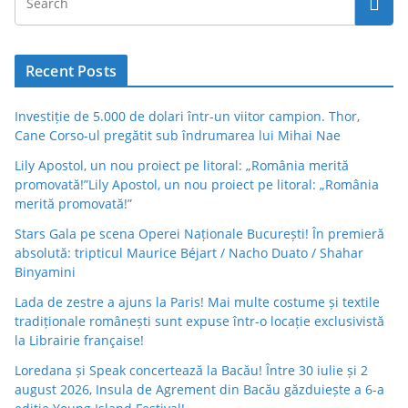
Recent Posts
Investiție de 5.000 de dolari într-un viitor campion. Thor,
Cane Corso-ul pregătit sub îndrumarea lui Mihai Nae
Lily Apostol, un nou proiect pe litoral: „România merită
promovată!”Lily Apostol, un nou proiect pe litoral: „România
merită promovată!”
Stars Gala pe scena Operei Naționale București! În premieră
absolută: tripticul Maurice Béjart / Nacho Duato / Shahar
Binyamini
Lada de zestre a ajuns la Paris! Mai multe costume și textile
tradiționale românești sunt expuse într-o locație exclusivistă
la Librairie française!
Loredana și Speak concertează la Bacău! Între 30 iulie și 2
august 2026, Insula de Agrement din Bacău găzduiește a 6-a