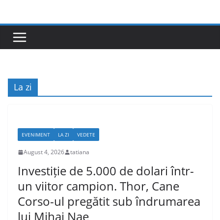
Skip
to
content
La zi
EVENIMENT
LA ZI
VEDETE
August 4, 2026
tatiana
Investiție de 5.000 de dolari într-
un viitor campion. Thor, Cane
Corso-ul pregătit sub îndrumarea
lui Mihai Nae