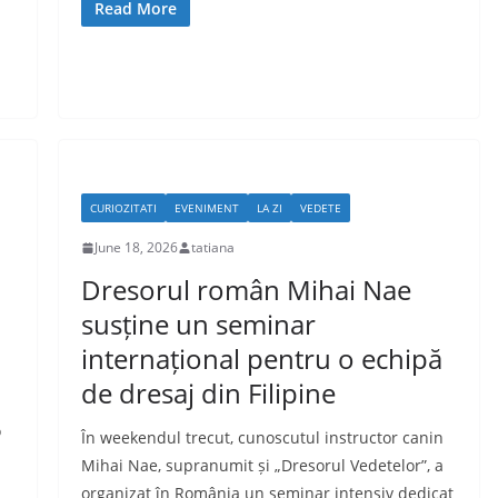
Read More
CURIOZITATI
EVENIMENT
LA ZI
VEDETE
June 18, 2026
tatiana
Dresorul român Mihai Nae
susține un seminar
internațional pentru o echipă
de dresaj din Filipine
o
În weekendul trecut, cunoscutul instructor canin
Mihai Nae, supranumit și „Dresorul Vedetelor”, a
organizat în România un seminar intensiv dedicat