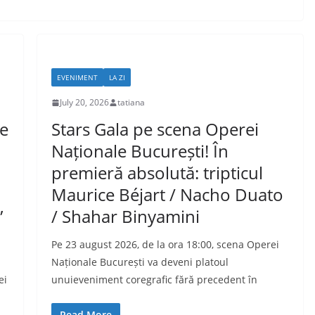
EVENIMENT
LA ZI
July 20, 2026
tatiana
pe
Stars Gala pe scena Operei
Naționale București! În
premieră absolută: tripticul
Maurice Béjart / Nacho Duato
”
/ Shahar Binyamini
Pe 23 august 2026, de la ora 18:00, scena Operei
Naționale București va deveni platoul
ei
unuieveniment coregrafic fără precedent în
Read More