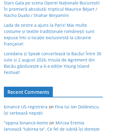
Stars Gala pe scena Operei Naționale București!
În premieră absolută: tripticul Maurice Béjart /
Nacho Duato / Shahar Binyamini
Lada de zestre a ajuns la Paris! Mai multe
costume și textile tradiționale românești sunt
expuse într-o locație exclusivistă la Librairie
française!
Loredana și Speak concertează la Bacău! Între 30
iulie și 2 august 2026, Insula de Agrement din
Bacău găzduiește a 6-a ediție Young Island
Festival!
Recent Comments
binance US-registrera
on
Fina lui Ion Dolănescu
își serbează nepoții
"oppna binance-konto
on
Mircea Eremia
lansează “Iubirea ta”. Ce fel de iubită își dorește