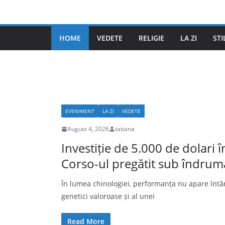
Skip
to
content
HOME
VEDETE
RELIGIE
LA ZI
STI
EVENIMENT
LA ZI
VEDETE
August 4, 2026
tatiana
Investiție de 5.000 de dolari 
Corso-ul pregătit sub îndrum
În lumea chinologiei, performanța nu apare întâmp
genetici valoroase și al unei
Read More