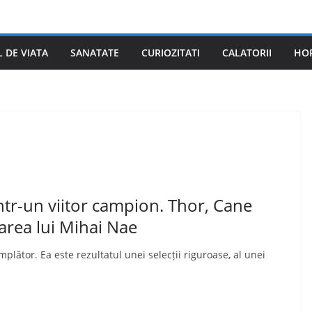
L DE VIATA
SANATATE
CURIOZITATI
CALATORII
HO
într-un viitor campion. Thor, Cane
area lui Mihai Nae
lător. Ea este rezultatul unei selecții riguroase, al unei