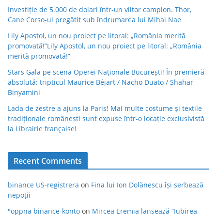
Investiție de 5.000 de dolari într-un viitor campion. Thor,
Cane Corso-ul pregătit sub îndrumarea lui Mihai Nae
Lily Apostol, un nou proiect pe litoral: „România merită
promovată!”Lily Apostol, un nou proiect pe litoral: „România
merită promovată!”
Stars Gala pe scena Operei Naționale București! În premieră
absolută: tripticul Maurice Béjart / Nacho Duato / Shahar
Binyamini
Lada de zestre a ajuns la Paris! Mai multe costume și textile
tradiționale românești sunt expuse într-o locație exclusivistă
la Librairie française!
Recent Comments
binance US-registrera
on
Fina lui Ion Dolănescu își serbează
nepoții
"oppna binance-konto
on
Mircea Eremia lansează “Iubirea