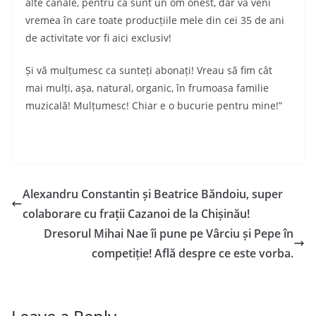
alte canale, pentru ca sunt un om onest, dar va veni
vremea în care toate producțiile mele din cei 35 de ani
de activitate vor fi aici exclusiv!
Și vă mulțumesc ca sunteți abonați! Vreau să fim cât
mai mulți, așa, natural, organic, în frumoasa familie
muzicală! Mulțumesc! Chiar e o bucurie pentru mine!”
Alexandru Constantin și Beatrice Băndoiu, super
colaborare cu frații Cazanoi de la Chișinău!
Dresorul Mihai Nae îi pune pe Vârciu și Pepe în
competiție! Află despre ce este vorba.