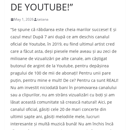
DE YOUTUBE!”
May 1, 2026
tatiana
“Se spune că răbdarea este cheia marilor succese! E și
cazul meu! După 7 ani după ce am deschis canalul
oficial de Youtube, în 2019, eu fiind ultimul artist cred
care a făcut asta, deși piesele mele aveau și au zeci de
milioane de vizualizări pe alte canale, am câștigat
butonul de argint de la Youtube, pentru depășirea
pragului de 100 de mii de abonați! Pentru unii pare
puțin, pentru mine e mult! De ce? Pentru ca sunt REALI!
Nu am investit niciodată bani în promovarea canalului
sau a clipurilor, nu am strâns vizualizări cu boți și am
lăsat această comunitate să crească natural! Aici, pe
canalul oficial, găsiți cele 20 de mari concerte din
ultimii șapte ani, găsiți melodiile mele, lucruri
interesante și multă muzică bună! Nu am închis încă