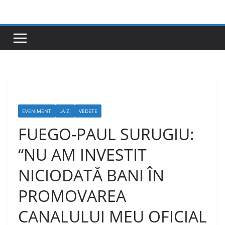
Skip
to
content
EVENIMENT
LA ZI
VEDETE
FUEGO-PAUL SURUGIU:
“NU AM INVESTIT
NICIODATĂ BANI ÎN
PROMOVAREA
CANALULUI MEU OFICIAL