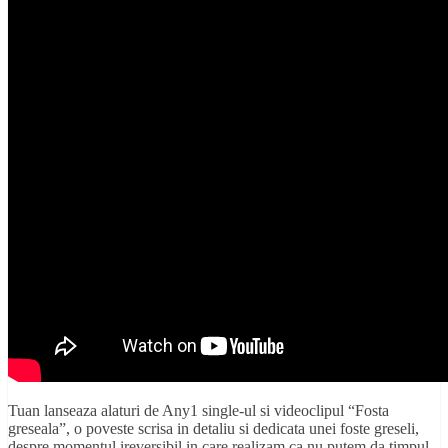
Tuan lanseaza alaturi de Any1 single-ul si videoclipul “Fosta
greseala”, o poveste scrisa in detaliu si dedicata unei foste greseli,
despre momentul ireversibil in care realizam ca nu putem da timpul