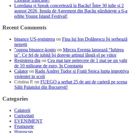
Librairie française!
Loredana și Speak concertează la Bacău! Între 30 iulie și 2
august 2026, Insula de Agrement din Bacău găzduiește a 6-a
ediție Young Island Festival!
Recent Comments
binance US-registrera
on
Fina lui Ion Dolănescu își serbează
nepoții
"oppna binance-konto
on
Mircea Eremia lansează “Iubirea
ta”. Ce fel de iubită își dorește artistul lângă el pe viitor
Registrera dig
on
Cea mai tare petrecere de 1 mai pe un yaht
de 10 milioane de euro, în Constanța
Calator
on
Radu Andrei Tudor si Fratii Stoica lupta impotriva
violentei in scoli
Cristina P.
on
FUEGO a serbat 25 de ani de carieră pe scena
Sălii Palatului din București!
Categories
Calatorii
Curiozitati
EVENIMENT
Frumusete
Horoscop