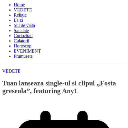
Home
VEDETE
Religie
La zi
Stil de viata
Sanatate
Curiozitati
Calatorii
Horoscop
EVENIMENT
Frumusete
VEDETE
Tuan lanseaza single-ul si clipul „Fosta
greseala”, featuring Any1