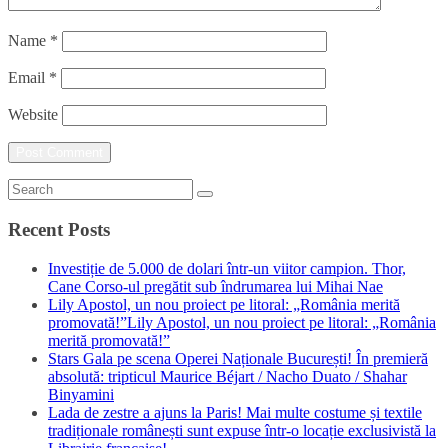
Name
*
Email
*
Website
Recent Posts
Investiție de 5.000 de dolari într-un viitor campion. Thor,
Cane Corso-ul pregătit sub îndrumarea lui Mihai Nae
Lily Apostol, un nou proiect pe litoral: „România merită
promovată!”Lily Apostol, un nou proiect pe litoral: „România
merită promovată!”
Stars Gala pe scena Operei Naționale București! În premieră
absolută: tripticul Maurice Béjart / Nacho Duato / Shahar
Binyamini
Lada de zestre a ajuns la Paris! Mai multe costume și textile
tradiționale românești sunt expuse într-o locație exclusivistă la