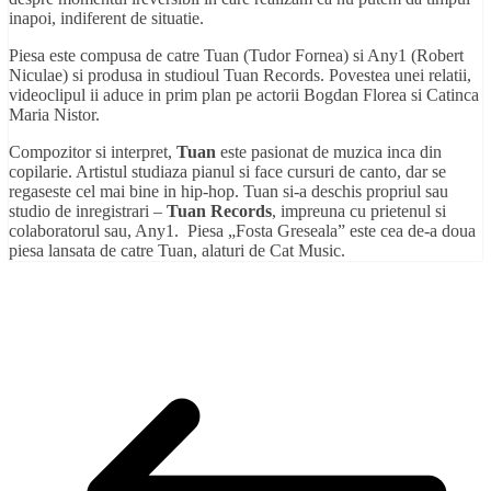
inapoi, indiferent de situatie.
Piesa este compusa de catre Tuan (Tudor Fornea) si Any1 (Robert
Niculae) si produsa in studioul Tuan Records. Povestea unei relatii,
videoclipul ii aduce in prim plan pe actorii Bogdan Florea si Catinca
Maria Nistor.
Compozitor si interpret,
Tuan
este pasionat de muzica inca din
copilarie. Artistul studiaza pianul si face cursuri de canto, dar se
regaseste cel mai bine in hip-hop. Tuan si-a deschis propriul sau
studio de inregistrari –
Tuan Records
, impreuna cu prietenul si
colaboratorul sau, Any1. Piesa „Fosta Greseala” este cea de-a doua
piesa lansata de catre Tuan, alaturi de Cat Music.