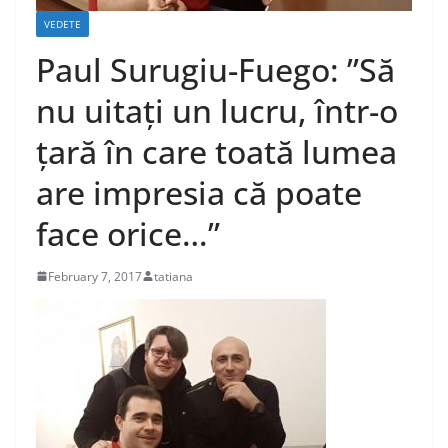
VEDETE
Paul Surugiu-Fuego: ”Să
nu uitați un lucru, într-o
țară în care toată lumea
are impresia că poate
face orice…”
February 7, 2017
tatiana