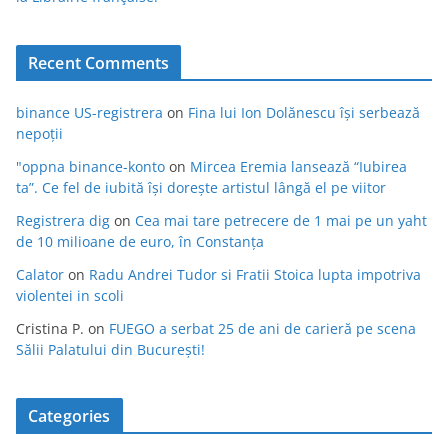
Recent Comments
binance US-registrera
on
Fina lui Ion Dolănescu își serbează
nepoții
"oppna binance-konto
on
Mircea Eremia lansează “Iubirea
ta”. Ce fel de iubită își dorește artistul lângă el pe viitor
Registrera dig
on
Cea mai tare petrecere de 1 mai pe un yaht
de 10 milioane de euro, în Constanța
Calator
on
Radu Andrei Tudor si Fratii Stoica lupta impotriva
violentei in scoli
Cristina P.
on
FUEGO a serbat 25 de ani de carieră pe scena
Sălii Palatului din București!
Categories