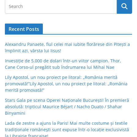
Recent Posts
Alexandru Panaete, fiul celei mai iubite florărese din Pitești a
împlinit azi, vârsta lui Iisus!
Investiție de 5.000 de dolari într-un viitor campion. Thor,
Cane Corso-ul pregătit sub îndrumarea lui Mihai Nae
Lily Apostol, un nou proiect pe litoral: „România merită
promovată!”Lily Apostol, un nou proiect pe litoral: „România
merită promovată!”
Stars Gala pe scena Operei Naționale București! În premieră
absolută: tripticul Maurice Béjart / Nacho Duato / Shahar
Binyamini
Lada de zestre a ajuns la Paris! Mai multe costume și textile
tradiționale românești sunt expuse într-o locație exclusivistă
la Librairie française!