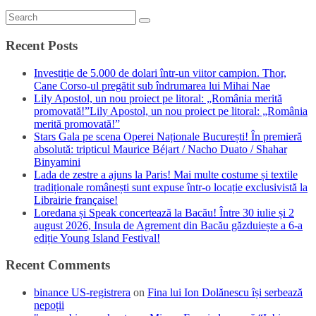
Recent Posts
Investiție de 5.000 de dolari într-un viitor campion. Thor,
Cane Corso-ul pregătit sub îndrumarea lui Mihai Nae
Lily Apostol, un nou proiect pe litoral: „România merită
promovată!”Lily Apostol, un nou proiect pe litoral: „România
merită promovată!”
Stars Gala pe scena Operei Naționale București! În premieră
absolută: tripticul Maurice Béjart / Nacho Duato / Shahar
Binyamini
Lada de zestre a ajuns la Paris! Mai multe costume și textile
tradiționale românești sunt expuse într-o locație exclusivistă la
Librairie française!
Loredana și Speak concertează la Bacău! Între 30 iulie și 2
august 2026, Insula de Agrement din Bacău găzduiește a 6-a
ediție Young Island Festival!
Recent Comments
binance US-registrera
on
Fina lui Ion Dolănescu își serbează
nepoții