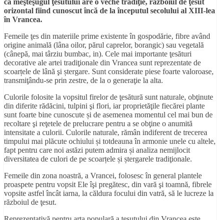
că meşteşugul ţesutului are o veche tradiţie, războiul de ţesut
orizontal fiind cunoscut încă de la începutul secolului al XIII-lea
în Vrancea.
Femeile ţes din materiile prime existente în gospodărie, fibre având
origine animală (lâna oilor, părul caprelor, borangic) sau vegetală
(cânepă, mai târziu bumbac, in). Cele mai importante ţesături
decorative ale artei tradiţionale din Vrancea sunt reprezentate de
scoarțele de lână şi ștergare. Sunt considerate piese foarte valoroase,
transmiţându-se prin zestre, de la o generaţie la alta.
Culorile folosite la vopsitul firelor de ţesătură sunt naturale, obţinute
din diferite rădăcini, tulpini şi flori, iar proprietăţile fiecărei plante
sunt foarte bine cunoscute și de asemenea momentul cel mai bun de
recoltare şi reţetele de prelucrare pentru a se obţine o anumită
intensitate a culorii. Culorile naturale, rămân indiferent de trecerea
timpului mai plăcute ochiului și totdeauna în armonie unele cu altele,
fapt pentru care noi astăzi putem admira și analiza nemijlocit
diversitatea de culori de pe scoarțele și ștergarele tradiţionale.
Femeile din zona noastră, a Vrancei, folosesc în general plantele
proaspete pentru vopsit Ele îşi pregătesc, din vară şi toamnă, fibrele
vopsite astfel încât iarna, la căldura focului din vatră, să le lucreze la
războiul de ţesut.
Reprezentativă pentru arta populară a țesutului din Vrancea este