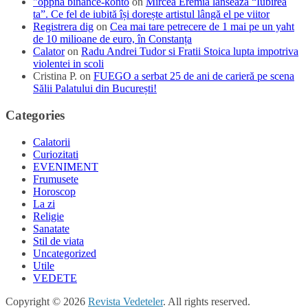
"oppna binance-konto
on
Mircea Eremia lansează “Iubirea
ta”. Ce fel de iubită își dorește artistul lângă el pe viitor
Registrera dig
on
Cea mai tare petrecere de 1 mai pe un yaht
de 10 milioane de euro, în Constanța
Calator
on
Radu Andrei Tudor si Fratii Stoica lupta impotriva
violentei in scoli
Cristina P.
on
FUEGO a serbat 25 de ani de carieră pe scena
Sălii Palatului din București!
Categories
Calatorii
Curiozitati
EVENIMENT
Frumusete
Horoscop
La zi
Religie
Sanatate
Stil de viata
Uncategorized
Utile
VEDETE
Copyright © 2026
Revista Vedeteler
. All rights reserved.