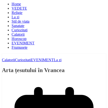
Home
VEDETE
Religie
La zi
Stil de viata
Sanatate
Curiozitati
Calatorii
Horoscop
EVENIMENT
Frumusete
Calatorii
Curiozitati
EVENIMENT
La zi
Arta țesutului în Vrancea