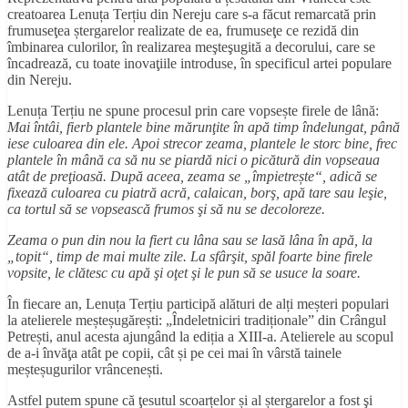
creatoarea Lenuța Terțiu din Nereju care s-a făcut remarcată prin
frumuseţea ștergarelor realizate de ea, frumuseţe ce rezidă din
îmbinarea culorilor, în realizarea meşteşugită a decorului, care se
încadrează, cu toate inovaţiile introduse, în specificul artei populare
din Nereju.
Lenuța Terțiu ne spune procesul prin care vopsește firele de lână:
Mai întâi, fierb plantele bine mărunţite în apă timp îndelungat, până
iese culoarea din ele. Apoi strecor zeama, plantele le storc bine, frec
plantele în mână ca să nu se piardă nici o picătură din vopseaua
atât de preţioasă. După aceea, zeama se „împietrește“, adică se
fixează culoarea cu piatră acră, calaican, borş, apă tare sau leşie,
ca tortul să se vopsească frumos şi să nu se decoloreze.
Zeama o pun din nou la fiert cu lâna sau se lasă lâna în apă, la
„topit“, timp de mai multe zile. La sfârşit, spăl foarte bine firele
vopsite, le clătesc cu apă şi oţet şi le pun să se usuce la soare.
În fiecare an, Lenuța Terțiu participă alături de alți meșteri populari
la atelierele meșteșugărești: „Îndeletniciri tradiționale” din Crângul
Petrești, anul acesta ajungând la ediția a XIII-a. Atelierele au scopul
de a-i învăţa atât pe copii, cât și pe cei mai în vârstă tainele
meșteșugurilor vrâncenești.
Astfel putem spune că ţesutul scoarțelor și al ștergarelor a fost şi