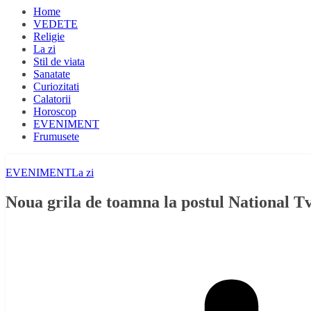
Home
VEDETE
Religie
La zi
Stil de viata
Sanatate
Curiozitati
Calatorii
Horoscop
EVENIMENT
Frumusete
EVENIMENT
La zi
Noua grila de toamna la postul National T