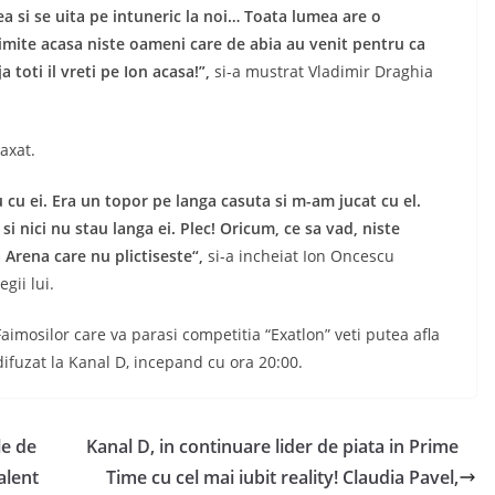
ea si se uita pe intuneric la noi… Toata lumea are o
rimite acasa niste oameni care de abia au venit pentru ca
 toti il vreti pe Ion acasa!”,
si-a mustrat Vladimir Draghia
axat.
 cu ei. Era un topor pe langa casuta si m-am jucat cu el.
i nici nu stau langa ei. Plec! Oricum, ce sa vad, niste
 Arena care nu plictiseste“,
si-a incheiat Ion Oncescu
gii lui.
Faimosilor care va parasi competitia “Exatlon” veti putea afla
difuzat la Kanal D, incepand cu ora 20:00.
le de
Kanal D, in continuare lider de piata in Prime
alent
Time cu cel mai iubit reality! Claudia Pavel,