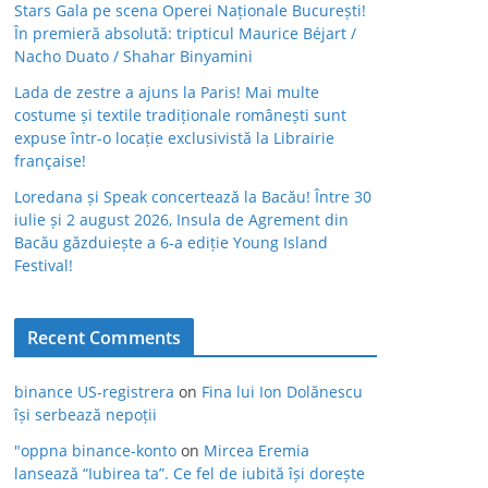
Stars Gala pe scena Operei Naționale București!
În premieră absolută: tripticul Maurice Béjart /
Nacho Duato / Shahar Binyamini
Lada de zestre a ajuns la Paris! Mai multe
costume și textile tradiționale românești sunt
expuse într-o locație exclusivistă la Librairie
française!
Loredana și Speak concertează la Bacău! Între 30
iulie și 2 august 2026, Insula de Agrement din
Bacău găzduiește a 6-a ediție Young Island
Festival!
Recent Comments
binance US-registrera
on
Fina lui Ion Dolănescu
își serbează nepoții
"oppna binance-konto
on
Mircea Eremia
lansează “Iubirea ta”. Ce fel de iubită își dorește