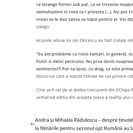
ca strange furnici sub pat, ca se trezeste noapt
nemultumire in ceea ce-l priveste (…). Nu pot t
vreau sa le dau sansa sa lupte pentru ei. Voi deja
colegii.
Acuzele aduse lui Ion Oncescu au fost tratate rel
“Eu am probleme cu niste tantari, in general, nu
Putin si deloc periculos. Nu prea dorm noaptea s
somnorosi?! Pot sa spun, cu drag, ca este prima
discursul care a starnit hohote de ras printre cole
Cine va fi cel de-al doilea concurent din EChipa 
urmarind editia din aceasta seara a reality-ului 
Andra și Mihaela Rădulescu – despre ținute
la filmările pentru sezonul opt Românii au t