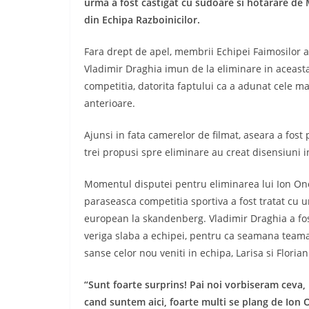
urma a fost castigat cu sudoare si hotarare de M
din Echipa Razboinicilor.
Fara drept de apel, membrii Echipei Faimosilor a
Vladimir Draghia imun de la eliminare in aceasta e
competitia, datorita faptului ca a adunat cele 
anterioare.
Ajunsi in fata camerelor de filmat, aseara a fos
trei propusi spre eliminare au creat disensiuni 
Momentul disputei pentru eliminarea lui Ion Onc
paraseasca competitia sportiva a fost tratat cu u
european la skandenberg. Vladimir Draghia a fost
veriga slaba a echipei, pentru ca seamana teama p
sanse celor nou veniti in echipa, Larisa si Florian
“Sunt foarte surprins! Pai noi vorbiseram ceva, 
cand suntem aici, foarte multi se plang de Ion 