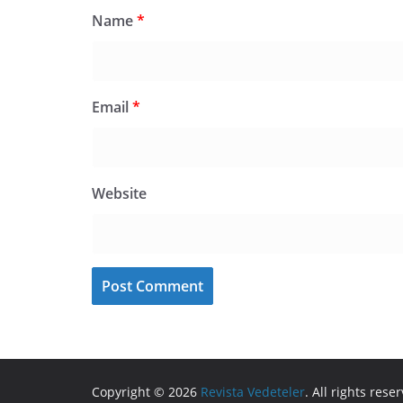
Name
*
Email
*
Website
Copyright © 2026
Revista Vedeteler
. All rights rese