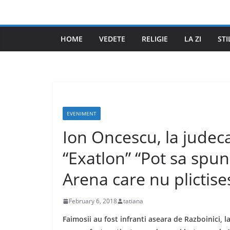
Skip
to
content
HOME
VEDETE
RELIGIE
LA ZI
STI
EVENIMENT
Ion Oncescu, la judeca
“Exatlon” “Pot sa spun
Arena care nu plictise
February 6, 2018
tatiana
Faimosii au fost infranti aseara de Razboinici, 