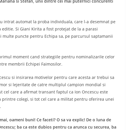
ariana si Stefan, unii dintre cei mai puternici concurenti
u intrat automat la proba individuala, care l-a desemnat pe
ditie. Si Giani Kirita a fost protejat de la a parasi
mai multe puncte pentru Echipa sa, pe parcursul saptamanii
t primul moment cand strategiile pentru nominalizarile celor
intre membrii Echipei Faimosilor.
escu si insirarea motivelor pentru care acesta ar trebui sa
mor si lejeritate de catre multiplul campion mondial si
 cel care a afirmat transant faptul ca Ion Oncescu este
rintre colegi, si tot cel care a militat pentru oferirea unei
.
mai, oameni buni! Ce faceti? O sa va explic! De o luna de
Oncescu; ba ca este dubios pentru ca arunca cu securea, ba