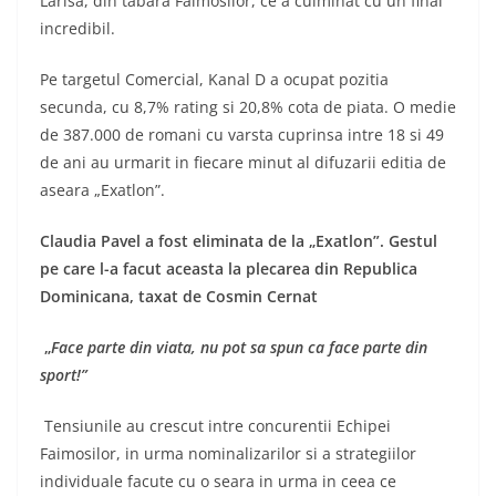
Larisa, din tabara Faimosilor, ce a culminat cu un final
incredibil.
Pe targetul Comercial, Kanal D a ocupat pozitia
secunda, cu 8,7% rating si 20,8% cota de piata. O medie
de 387.000 de romani cu varsta cuprinsa intre 18 si 49
de ani au urmarit in fiecare minut al difuzarii editia de
aseara „Exatlon”.
Claudia Pavel a fost eliminata de la „Exatlon”. Gestul
pe care l-a facut aceasta la plecarea din Republica
Dominicana, taxat de Cosmin Cernat
„
Face parte din viata, nu pot sa spun ca face parte din
sport!”
Tensiunile au crescut intre concurentii Echipei
Faimosilor, in urma nominalizarilor si a strategiilor
individuale facute cu o seara in urma in ceea ce