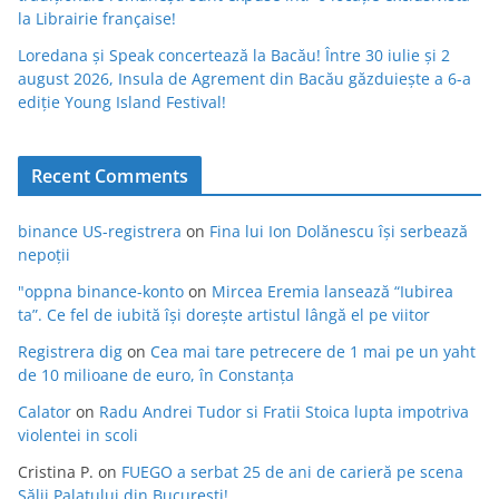
la Librairie française!
Loredana și Speak concertează la Bacău! Între 30 iulie și 2
august 2026, Insula de Agrement din Bacău găzduiește a 6-a
ediție Young Island Festival!
Recent Comments
binance US-registrera
on
Fina lui Ion Dolănescu își serbează
nepoții
"oppna binance-konto
on
Mircea Eremia lansează “Iubirea
ta”. Ce fel de iubită își dorește artistul lângă el pe viitor
Registrera dig
on
Cea mai tare petrecere de 1 mai pe un yaht
de 10 milioane de euro, în Constanța
Calator
on
Radu Andrei Tudor si Fratii Stoica lupta impotriva
violentei in scoli
Cristina P.
on
FUEGO a serbat 25 de ani de carieră pe scena
Sălii Palatului din București!