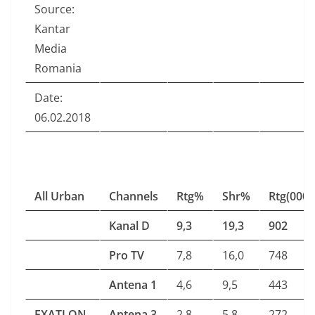
Source:
Kantar
Media
Romania
Date:
06.02.2018
All Urban
Channels
Rtg%
Shr%
Rtg(000)
Kanal D
9,3
19,3
902
Pro TV
7,8
16,0
748
Antena 1
4,6
9,5
443
EXATLON
Antena 3
2,8
5,8
272