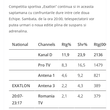
Competitia sportiva „Exatlon” continua si in aceasta
saptamana cu confruntarile dure intre cele doua
Echipe. Sambata, de la ora 20:00, telespectatorii vor
putea urmari o noua editie plina de suspans si
adrenalina.
National
Channels
Rtg%
Shr%
Rtg(000)
Kanal D
11,9
23,9
2136
Pro TV
8,3
16,5
1479
Antena 1
4,6
9,2
821
EXATLON
Antena 3
2,2
4,3
389
20:07-
Romania
2,1
4,2
379
23:17
TV