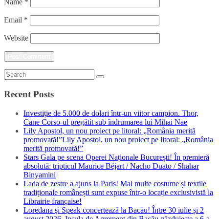
Name
*
Email
*
Website
Recent Posts
Investiție de 5.000 de dolari într-un viitor campion. Thor,
Cane Corso-ul pregătit sub îndrumarea lui Mihai Nae
Lily Apostol, un nou proiect pe litoral: „România merită
promovată!”Lily Apostol, un nou proiect pe litoral: „România
merită promovată!”
Stars Gala pe scena Operei Naționale București! În premieră
absolută: tripticul Maurice Béjart / Nacho Duato / Shahar
Binyamini
Lada de zestre a ajuns la Paris! Mai multe costume și textile
tradiționale românești sunt expuse într-o locație exclusivistă la
Librairie française!
Loredana și Speak concertează la Bacău! Între 30 iulie și 2
august 2026, Insula de Agrement din Bacău găzduiește a 6-a