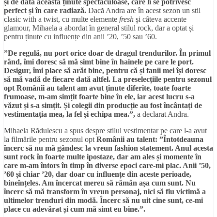
și de data aceasta ținute spectaculoase, care li se potrivesc
perfect și în care radiază.
Dacă Andra are în acest sezon un stil
clasic with a twist, cu multe elemente
fresh
și câteva accente
glamour, Mihaela a abordat în general stilul rock, dar a optat și
pentru ținute cu influențe din anii ’20, ’50 sau ’60.
”De regulă, nu port orice doar de dragul trendurilor. În primul
rând, îmi doresc să mă simt bine în hainele pe care le port.
Desigur, îmi place să arăt bine, pentru că și fanii mei își doresc
să mă vadă de fiecare dată altfel. La preselecțiile pentru sezonul
opt Românii au talent am avut ținute diferite, toate foarte
frumoase, m-am simțit foarte bine în ele, iar acest lucru s-a
văzut și s-a simțit. Și colegii din producție au fost încântați de
vestimentația mea, la fel și echipa mea.”,
a declarat Andra.
Mihaela Rădulescu a spus despre stilul vestimentar pe care l-a avut
la filmările pentru sezonul opt
Românii au talent: ”Întotdeauna
încerc să nu mă gândesc la vreun fashion statement. Anul acesta
sunt rock în foarte multe ipostaze, dar am ales și momente în
care m-am întors în timp în diverse epoci care-mi plac. Anii ’50,
’60 și chiar ’20, dar doar cu influențe din aceste perioade,
bineînțeles. Am încercat mereu să rămân așa cum sunt. Nu
încerc să mă transform în vreun personaj, nici să fiu victimă a
ultimelor trenduri din modă. Încerc să nu uit cine sunt, ce-mi
place cu adevărat și cum mă simt eu bine.”.