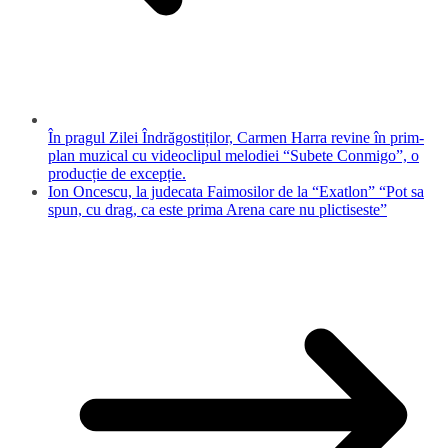
În pragul Zilei Îndrăgostiților, Carmen Harra revine în prim-
plan muzical cu videoclipul melodiei “Subete Conmigo”, o
producție de excepție.
Ion Oncescu, la judecata Faimosilor de la “Exatlon” “Pot sa
spun, cu drag, ca este prima Arena care nu plictiseste”