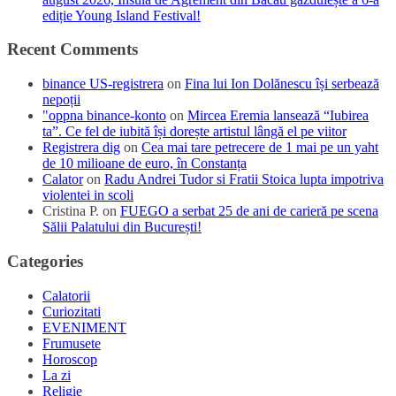
ediție Young Island Festival!
Recent Comments
binance US-registrera
on
Fina lui Ion Dolănescu își serbează
nepoții
"oppna binance-konto
on
Mircea Eremia lansează “Iubirea
ta”. Ce fel de iubită își dorește artistul lângă el pe viitor
Registrera dig
on
Cea mai tare petrecere de 1 mai pe un yaht
de 10 milioane de euro, în Constanța
Calator
on
Radu Andrei Tudor si Fratii Stoica lupta impotriva
violentei in scoli
Cristina P.
on
FUEGO a serbat 25 de ani de carieră pe scena
Sălii Palatului din București!
Categories
Calatorii
Curiozitati
EVENIMENT
Frumusete
Horoscop
La zi
Religie