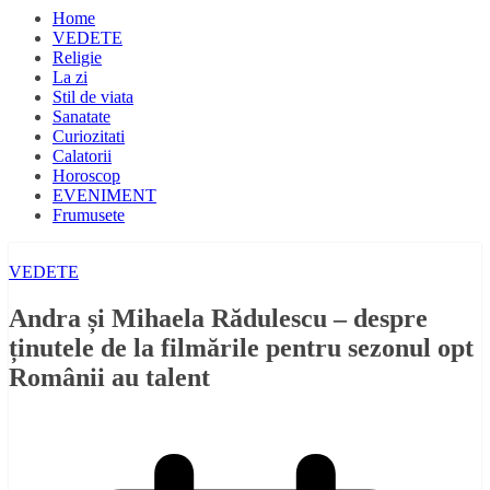
Home
VEDETE
Religie
La zi
Stil de viata
Sanatate
Curiozitati
Calatorii
Horoscop
EVENIMENT
Frumusete
VEDETE
Andra și Mihaela Rădulescu – despre
ținutele de la filmările pentru sezonul opt
Românii au talent