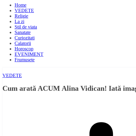
Home
VEDETE
Religie
La zi
Stil de viata
Sanatate
Curiozitati
Calatorii
Horoscop
EVENIMENT
Frumusete
VEDETE
Cum arată ACUM Alina Vidican! Iată imag