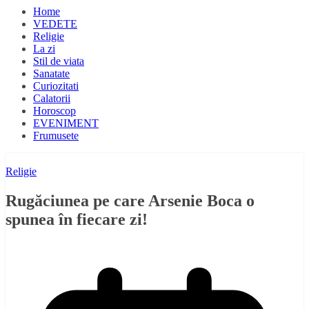
Home
VEDETE
Religie
La zi
Stil de viata
Sanatate
Curiozitati
Calatorii
Horoscop
EVENIMENT
Frumusete
Religie
Rugăciunea pe care Arsenie Boca o
spunea în fiecare zi!