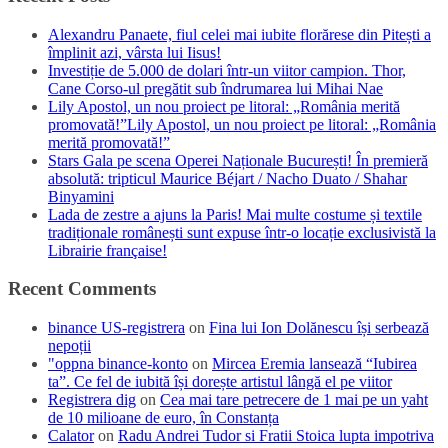
Alexandru Panaete, fiul celei mai iubite florărese din Pitești a
împlinit azi, vârsta lui Iisus!
Investiție de 5.000 de dolari într-un viitor campion. Thor,
Cane Corso-ul pregătit sub îndrumarea lui Mihai Nae
Lily Apostol, un nou proiect pe litoral: „România merită
promovată!”Lily Apostol, un nou proiect pe litoral: „România
merită promovată!”
Stars Gala pe scena Operei Naționale București! În premieră
absolută: tripticul Maurice Béjart / Nacho Duato / Shahar
Binyamini
Lada de zestre a ajuns la Paris! Mai multe costume și textile
tradiționale românești sunt expuse într-o locație exclusivistă la
Librairie française!
Recent Comments
binance US-registrera
on
Fina lui Ion Dolănescu își serbează
nepoții
"oppna binance-konto
on
Mircea Eremia lansează “Iubirea
ta”. Ce fel de iubită își dorește artistul lângă el pe viitor
Registrera dig
on
Cea mai tare petrecere de 1 mai pe un yaht
de 10 milioane de euro, în Constanța
Calator
on
Radu Andrei Tudor si Fratii Stoica lupta impotriva