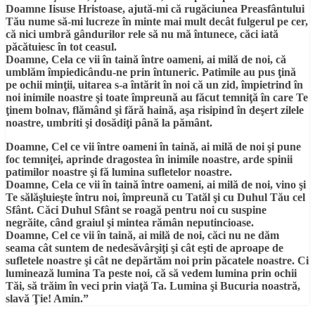
Doamne Iisuse Hristoase, ajută-mi că rugăciunea Preasfântului
Tău nume să-mi lucreze în minte mai mult decât fulgerul pe cer,
că nici umbră gândurilor rele să nu mă întunece, căci iată
păcătuiesc în tot ceasul.
Doamne, Cela ce vii în taină între oameni, ai milă de noi, că
umblăm împiedicându-ne prin întuneric. Patimile au pus ţină
pe ochii minţii, uitarea s-a întărit în noi că un zid, împietrind în
noi inimile noastre şi toate împreună au făcut temniţă în care Te
ţinem bolnav, flămând şi fără haină, aşa risipind în deşert zilele
noastre, umbriti şi dosădiţi până la pământ.
Doamne, Cel ce vii între oameni în taină, ai milă de noi şi pune
foc temniţei, aprinde dragostea în inimile noastre, arde spinii
patimilor noastre şi fă lumina sufletelor noastre.
Doamne, Cela ce vii în taină între oameni, ai milă de noi, vino şi
Te sălăşluieşte întru noi, împreună cu Tatăl şi cu Duhul Tău cel
Sfânt. Căci Duhul Sfânt se roagă pentru noi cu suspine
negrăite, când graiul şi mintea rămân neputincioase.
Doamne, Cel ce vii în taină, ai milă de noi, căci nu ne dăm
seama cât suntem de nedesăvârşiţi şi cât eşti de aproape de
sufletele noastre şi cât ne depărtăm noi prin păcatele noastre. Ci
luminează lumina Ta peste noi, că să vedem lumina prin ochii
Tăi, să trăim în veci prin viaţă Ta. Lumina şi Bucuria noastră,
slavă Ţie! Amin.”