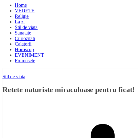
Home
VEDETE
Religie
La zi
Stil de viata
Sanatate
Curiozitati
Calatorii
Horoscop
EVENIMENT
Frumusete
Stil de viata
Retete naturiste miraculoase pentru ficat!