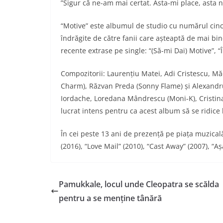
”Sigur că ne-am mai certat. Asta-mi place, asta 
“Motive” este albumul de studio cu numărul cinci 
îndrăgite de către fanii care așteaptă de mai bin
recente extrase pe single: “(Să-mi Dai) Motive”, “Î
Compozitorii: Laurențiu Matei, Adi Cristescu, M
Charm), Răzvan Preda (Sonny Flame) și Alexandru
Iordache, Loredana Mândrescu (Moni-K), Cristina
lucrat intens pentru ca acest album să se ridice l
În cei peste 13 ani de prezență pe piața muzica
(2016), “Love Mail” (2010), “Cast Away” (2007), “A
Pamukkale, locul unde Cleopatra se scălda
pentru a se menține tânără