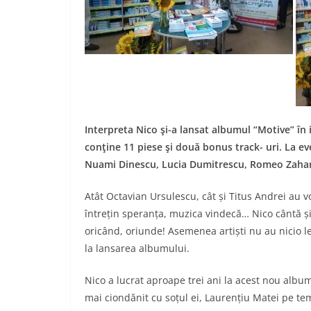
Interpreta Nico şi-a lansat albumul “Motive” în
conţine 11 piese şi două bonus track- uri. La e
Nuami Dinescu, Lucia Dumitrescu, Romeo Zaharia
Atât Octavian Ursulescu, cât și Titus Andrei au v
întrețin speranța, muzica vindecă… Nico cântă ș
oricând, oriunde! Asemenea artiști nu au nicio l
la lansarea albumului.
Nico a lucrat aproape trei ani la acest nou albu
mai ciondănit cu soțul ei, Laurențiu Matei pe te