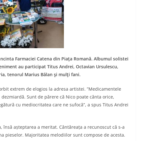
 incinta Farmaciei Catena din Piaţa Romană. Albumul solistei
veniment au participat Titus Andrei, Octavian Ursulescu,
, tenorul Marius Bălan şi mulţi fani.
orbit extrem de elogios la adresa artistei. ”Medicamentele
i dezmiardă. Sunt de părere că Nico poate cânta orice,
egătură cu mediocritatea care ne sufocă”, a spus Titus Andrei
m, însă așteptarea a meritat. Cântăreața a recunoscut că s-a
ma pieselor. Majoritatea melodiilor sunt compose de acesta.