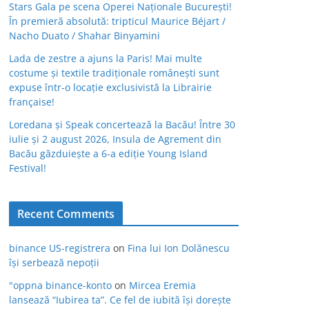
Stars Gala pe scena Operei Naționale București!
În premieră absolută: tripticul Maurice Béjart /
Nacho Duato / Shahar Binyamini
Lada de zestre a ajuns la Paris! Mai multe
costume și textile tradiționale românești sunt
expuse într-o locație exclusivistă la Librairie
française!
Loredana și Speak concertează la Bacău! Între 30
iulie și 2 august 2026, Insula de Agrement din
Bacău găzduiește a 6-a ediție Young Island
Festival!
Recent Comments
binance US-registrera
on
Fina lui Ion Dolănescu
își serbează nepoții
"oppna binance-konto
on
Mircea Eremia
lansează “Iubirea ta”. Ce fel de iubită își dorește