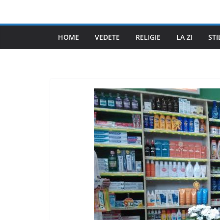
Skip
to
content
HOME
VEDETE
RELIGIE
LA ZI
STI