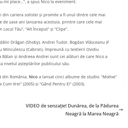
nu-mi place…”, a spus Nico la eveniment.
din cariera solistei și promite a fi unul dintre cele mai
e de șase ani lansarea acestuia. printre care cele mai
n Locul Tău”, “Alt Început” și “Clipe”.
ădălin Drăgan (Shoby), Andrei Tudor, Bogdan Vlăsceanu (F
 Minculescu (Cabron), împreună cu textierii Ovidiu
 Bălan și Andreea Andrei sunt cei alături de care Nico a
a nivelul așteptărilor publicului său.
lă din România,
Nico
a lansat cinci albume de studio: “Motive”
șa Cum Vrei” (2005) și “Gând Pentru Ei” (2003).
VIDEO de senzație! Dunărea, de la Pădurea
Neagră la Marea Neagră