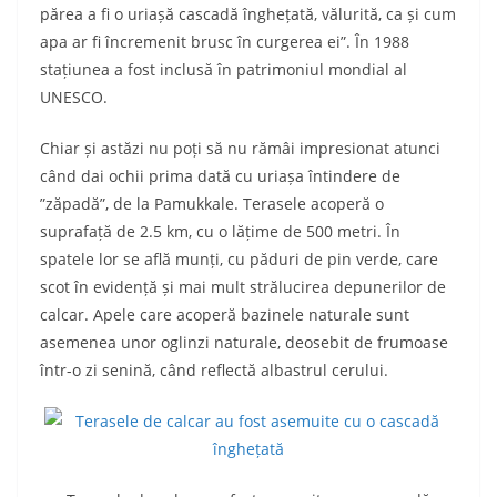
părea a fi o uriașă cascadă înghețată, vălurită, ca și cum
apa ar fi încremenit brusc în curgerea ei”. În 1988
stațiunea a fost inclusă în patrimoniul mondial al
UNESCO.
Chiar și astăzi nu poți să nu rămâi impresionat atunci
când dai ochii prima dată cu uriașa întindere de
”zăpadă”, de la Pamukkale. Terasele acoperă o
suprafață de 2.5 km, cu o lățime de 500 metri. În
spatele lor se află munți, cu păduri de pin verde, care
scot în evidență și mai mult strălucirea depunerilor de
calcar. Apele care acoperă bazinele naturale sunt
asemenea unor oglinzi naturale, deosebit de frumoase
într-o zi senină, când reflectă albastrul cerului.