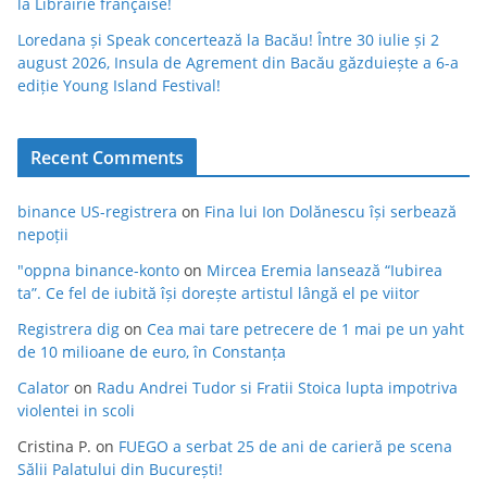
la Librairie française!
Loredana și Speak concertează la Bacău! Între 30 iulie și 2
august 2026, Insula de Agrement din Bacău găzduiește a 6-a
ediție Young Island Festival!
Recent Comments
binance US-registrera
on
Fina lui Ion Dolănescu își serbează
nepoții
"oppna binance-konto
on
Mircea Eremia lansează “Iubirea
ta”. Ce fel de iubită își dorește artistul lângă el pe viitor
Registrera dig
on
Cea mai tare petrecere de 1 mai pe un yaht
de 10 milioane de euro, în Constanța
Calator
on
Radu Andrei Tudor si Fratii Stoica lupta impotriva
violentei in scoli
Cristina P.
on
FUEGO a serbat 25 de ani de carieră pe scena
Sălii Palatului din București!