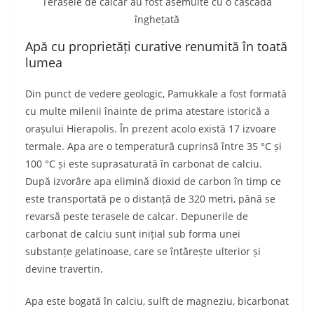
Terasele de calcar au fost asemuite cu o cascadă
înghețată
Apă cu proprietăți curative renumită în toată
lumea
Din punct de vedere geologic, Pamukkale a fost formată
cu multe milenii înainte de prima atestare istorică a
orașului Hierapolis. În prezent acolo există 17 izvoare
termale. Apa are o temperatură cuprinsă între 35 °C și
100 °C și este suprasaturată în carbonat de calciu.
După izvorâre apa elimină dioxid de carbon în timp ce
este transportată pe o distanță de 320 metri, până se
revarsă peste terasele de calcar. Depunerile de
carbonat de calciu sunt inițial sub forma unei
substanțe gelatinoase, care se întărește ulterior și
devine travertin.
Apa este bogată în calciu, sulft de magneziu, bicarbonat