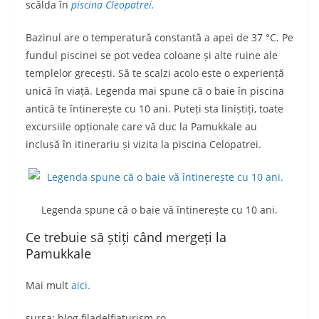
scălda în
piscina Cleopatrei.
Bazinul are o temperatură constantă a apei de 37 °C. Pe
fundul piscinei se pot vedea coloane și alte ruine ale
templelor grecești. Să te scalzi acolo este o experiență
unică în viață. Legenda mai spune că o baie în piscina
antică te întinerește cu 10 ani. Puteți sta liniștiți, toate
excursiile opționale care vă duc la Pamukkale au
inclusă în itinerariu și vizita la piscina Celopatrei.
Legenda spune că o baie vă întinerește cu 10 ani.
Ce trebuie să știți când mergeți la
Pamukkale
Mai mult
aici.
sursa: blog.filadelfiaturism.ro