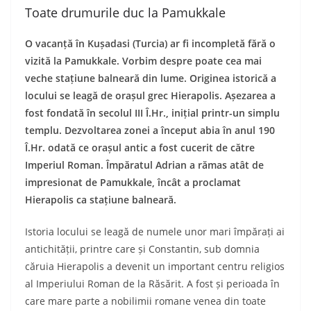
Toate drumurile duc la Pamukkale
O vacanță în Kușadasi (Turcia) ar fi incompletă fără o
vizită la Pamukkale. Vorbim despre poate cea mai
veche stațiune balneară din lume. Originea istorică a
locului se leagă de orașul grec Hierapolis. Așezarea a
fost fondată în secolul III Î.Hr., inițial printr-un simplu
templu. Dezvoltarea zonei a început abia în anul 190
Î.Hr. odată ce orașul antic a fost cucerit de către
Imperiul Roman. Împăratul Adrian a rămas atât de
impresionat de Pamukkale, încât a proclamat
Hierapolis ca stațiune balneară.
Istoria locului se leagă de numele unor mari împărați ai
antichității, printre care și Constantin, sub domnia
căruia Hierapolis a devenit un important centru religios
al Imperiului Roman de la Răsărit. A fost și perioada în
care mare parte a nobilimii romane venea din toate