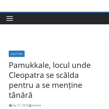
Skip
to
content
CALATORII
Pamukkale, locul unde
Cleopatra se scălda
pentru a se menține
tânără
July 17, 2016
tatiana