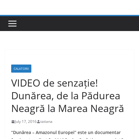
Skip
to
content
CALATORII
VIDEO de senzație!
Dunărea, de la Pădurea
Neagră la Marea Neagră
July 17, 2016
tatiana
“Dunărea – Amazonul Europei” este un documentar