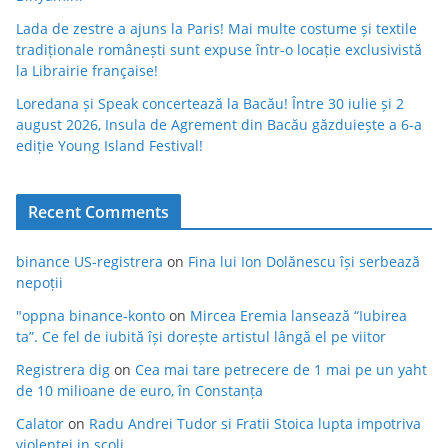
Lada de zestre a ajuns la Paris! Mai multe costume și textile
tradiționale românești sunt expuse într-o locație exclusivistă
la Librairie française!
Loredana și Speak concertează la Bacău! Între 30 iulie și 2
august 2026, Insula de Agrement din Bacău găzduiește a 6-a
ediție Young Island Festival!
Recent Comments
binance US-registrera
on
Fina lui Ion Dolănescu își serbează
nepoții
"oppna binance-konto
on
Mircea Eremia lansează “Iubirea
ta”. Ce fel de iubită își dorește artistul lângă el pe viitor
Registrera dig
on
Cea mai tare petrecere de 1 mai pe un yaht
de 10 milioane de euro, în Constanța
Calator
on
Radu Andrei Tudor si Fratii Stoica lupta impotriva
violentei in scoli