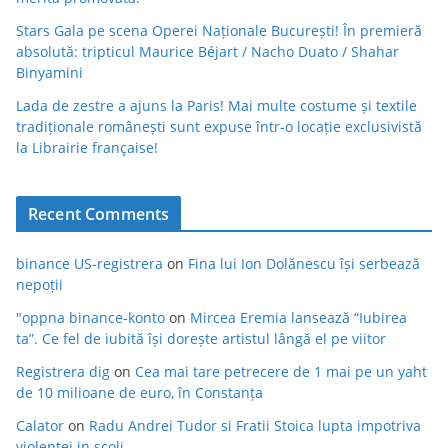
Stars Gala pe scena Operei Naționale București! În premieră
absolută: tripticul Maurice Béjart / Nacho Duato / Shahar
Binyamini
Lada de zestre a ajuns la Paris! Mai multe costume și textile
tradiționale românești sunt expuse într-o locație exclusivistă
la Librairie française!
Recent Comments
binance US-registrera
on
Fina lui Ion Dolănescu își serbează
nepoții
"oppna binance-konto
on
Mircea Eremia lansează “Iubirea
ta”. Ce fel de iubită își dorește artistul lângă el pe viitor
Registrera dig
on
Cea mai tare petrecere de 1 mai pe un yaht
de 10 milioane de euro, în Constanța
Calator
on
Radu Andrei Tudor si Fratii Stoica lupta impotriva
violentei in scoli