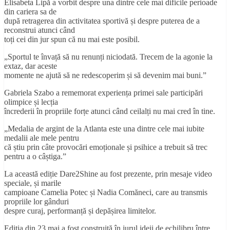
Elisabeta Lipă a vorbit despre una dintre cele mai dificile perioade
din cariera sa de
după retragerea din activitatea sportivă și despre puterea de a
reconstrui atunci când
toți cei din jur spun că nu mai este posibil.
„Sportul te învață să nu renunți niciodată. Trecem de la agonie la
extaz, dar aceste
momente ne ajută să ne redescoperim și să devenim mai buni.”
Gabriela Szabo a rememorat experiența primei sale participări
olimpice și lecția
încrederii în propriile forțe atunci când ceilalți nu mai cred în tine.
„Medalia de argint de la Atlanta este una dintre cele mai iubite
medalii ale mele pentru
că știu prin câte provocări emoționale și psihice a trebuit să trec
pentru a o câștiga.”
La această ediție Dare2Shine au fost prezente, prin mesaje video
speciale, și marile
campioane Camelia Potec și Nadia Comăneci, care au transmis
propriile lor gânduri
despre curaj, performanță și depășirea limitelor.
Ediția din 23 mai a fost construită în jurul ideii de echilibru între