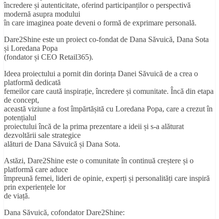
încredere și autenticitate, oferind participanților o perspectivă
modernă asupra modului
în care imaginea poate deveni o formă de exprimare personală.
Dare2Shine este un proiect co-fondat de Dana Săvuică, Dana Sota
și Loredana Popa
(fondator și CEO Retail365).
Ideea proiectului a pornit din dorința Danei Săvuică de a crea o
platformă dedicată
femeilor care caută inspirație, încredere și comunitate. Încă din etapa
de concept,
această viziune a fost împărtășită cu Loredana Popa, care a crezut în
potențialul
proiectului încă de la prima prezentare a ideii și s-a alăturat
dezvoltării sale strategice
alături de Dana Săvuică și Dana Sota.
Astăzi, Dare2Shine este o comunitate în continuă creștere și o
platformă care aduce
împreună femei, lideri de opinie, experți și personalități care inspiră
prin experiențele lor
de viață.
Dana Săvuică, cofondator Dare2Shine: