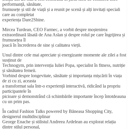
performanță, sănătate,
frumusețe și stil de viață și a reunit pe scenă și alți invitați speciali
care au completat
experiența Dare2Shine.
Mircea Turdean, CEO Farmec, a vorbit despre moștenirea
extraordinară lăsată de Ana Aslan și despre rolul pe care îngrijirea și
frumusețea îl
joacă în încrederea de sine și calitatea vieții.
Unul dintre cele mai apreciate și energizante momente ale zilei a fost
susținut de
Technogym, prin intervenția Iuliei Popa, specialist în fitness, nutriție
și sănătatea femeii.
Vorbind despre longevitate, sănătate și importanța mișcării în viața
de zi cu zi, aceasta
a transformat sala într-o experiență interactivă, ridicând la propriu
participantele în
picioare și demonstrând că schimbările importante încep întotdeauna
cu un prim pas.
În cadrul Fashion Talks powered by Băneasa Shopping City,
designerul multidisciplinar
George Enache și stilistul Andreea Ardelean au explorat relația
dintre stilul personal,