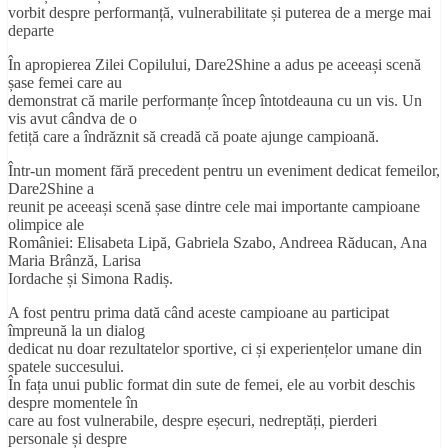
vorbit despre performanță, vulnerabilitate și puterea de a merge mai
departe
În apropierea Zilei Copilului, Dare2Shine a adus pe aceeași scenă
șase femei care au
demonstrat că marile performanțe încep întotdeauna cu un vis. Un
vis avut cândva de o
fetiță care a îndrăznit să creadă că poate ajunge campioană.
Într-un moment fără precedent pentru un eveniment dedicat femeilor,
Dare2Shine a
reunit pe aceeași scenă șase dintre cele mai importante campioane
olimpice ale
României: Elisabeta Lipă, Gabriela Szabo, Andreea Răducan, Ana
Maria Brânză, Larisa
Iordache și Simona Radiș.
A fost pentru prima dată când aceste campioane au participat
împreună la un dialog
dedicat nu doar rezultatelor sportive, ci și experiențelor umane din
spatele succesului.
În fața unui public format din sute de femei, ele au vorbit deschis
despre momentele în
care au fost vulnerabile, despre eșecuri, nedreptăți, pierderi
personale și despre