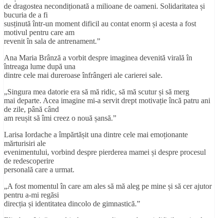
de dragostea necondiționată a milioane de oameni. Solidaritatea și
bucuria de a fi
susținută într-un moment dificil au contat enorm și acesta a fost
motivul pentru care am
revenit în sala de antrenament.”
Ana Maria Brânză a vorbit despre imaginea devenită virală în
întreaga lume după una
dintre cele mai dureroase înfrângeri ale carierei sale.
„Singura mea datorie era să mă ridic, să mă scutur și să merg
mai departe. Acea imagine mi-a servit drept motivație încă patru ani
de zile, până când
am reușit să îmi creez o nouă șansă.”
Larisa Iordache a împărtășit una dintre cele mai emoționante
mărturisiri ale
evenimentului, vorbind despre pierderea mamei și despre procesul
de redescoperire
personală care a urmat.
„A fost momentul în care am ales să mă aleg pe mine și să cer ajutor
pentru a-mi regăsi
direcția și identitatea dincolo de gimnastică.”