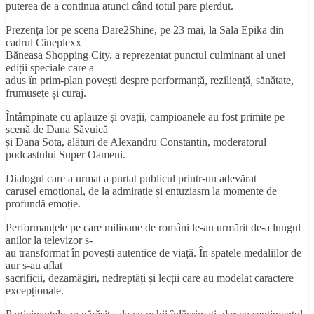
puterea de a continua atunci când totul pare pierdut.
Prezența lor pe scena Dare2Shine, pe 23 mai, la Sala Epika din
cadrul Cineplexx
Băneasa Shopping City, a reprezentat punctul culminant al unei
ediții speciale care a
adus în prim-plan povești despre performanță, reziliență, sănătate,
frumusețe și curaj.
Întâmpinate cu aplauze și ovații, campioanele au fost primite pe
scenă de Dana Săvuică
și Dana Sota, alături de Alexandru Constantin, moderatorul
podcastului Super Oameni.
Dialogul care a urmat a purtat publicul printr-un adevărat
carusel emoțional, de la admirație și entuziasm la momente de
profundă emoție.
Performanțele pe care milioane de români le-au urmărit de-a lungul
anilor la televizor s-
au transformat în povești autentice de viață. În spatele medaliilor de
aur s-au aflat
sacrificii, dezamăgiri, nedreptăți și lecții care au modelat caractere
excepționale.