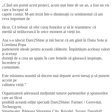
„Când am pornit acest proiect, acum mai bine de un an, a fost un vis
care a început să
capete contur. M-am trezit într-o dimineață cu sentimentul că am
ceva important de
făcut. Că trebuie să ofer curaj femeilor și să le reamintesc că
merită să strălucească în orice moment al vieții lor.
Așa s-a născut Dare2Shine și mă bucur că am găsit în Dana Sota și
Loredana Popa
partenerele ideale pentru această călătorie. Împărtășim aceleași valori
și aceeași
dorință de a crea un spațiu în care femeile să găsească inspirație,
încredere și
comunitate.
Este misiunea noastră să ducem mai departe acest mesaj și să punem
accent pe
calitatea vieții.”
Organizatorii adresează mulțumiri tuturor partenerilor și sponsorilor
care au făcut
posibilă această ediție specială Dare2Shine: Farmec / Gerovital,
Technogym,
Smartwater, Băneasa Shopping City, Revalid, Tezaur, Davidoff,