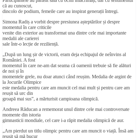
Participantele au părăsit sala cu ochii înlăcrimați, dar cu sentimentul
că au cunoscut,
dincolo de podium, femeile care au inspirat generații întregi.
Simona Radiș a vorbit despre presiunea așteptărilor și despre
momentul în care criticile
venite din exterior au transformat una dintre cele mai importante
medalii ale carierei
sale într-o lecție de reziliență.
„După un lung șir de victorii, eram deja echipajul de neînvins al
României. A fost
momentul în care ne-am dat seama că oamenii trebuie să fie alături
de noi și în
momentele grele, nu doar atunci când reușim. Medalia de argint de
la Jocurile Olimpice
este medalia pentru care am muncit cel mai mult și pentru care am
reușit să urc din
groapă mai sus”, a mărturisit campioana olimpică.
Andreea Răducan a rememorat unul dintre cele mai controversate
momente din istoria
gimnasticii mondiale, cel care i-a răpit medalia olimpică de aur.
„Am pierdut un titlu olimpic pentru care am muncit o viață. Însă am
reușit să mă bucur