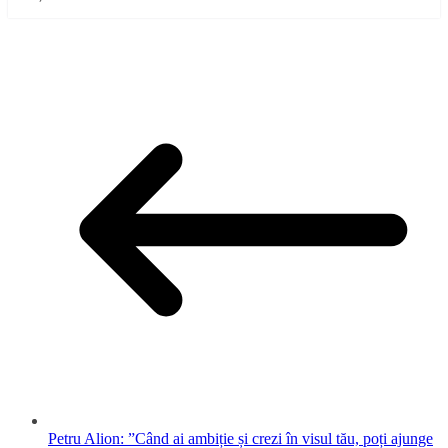
Petru Alion: ”Când ai ambiție și crezi în visul tău, poți ajunge