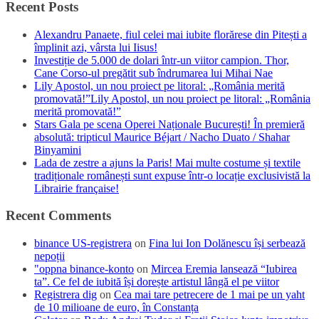
Recent Posts
Alexandru Panaete, fiul celei mai iubite florărese din Pitești a
împlinit azi, vârsta lui Iisus!
Investiție de 5.000 de dolari într-un viitor campion. Thor,
Cane Corso-ul pregătit sub îndrumarea lui Mihai Nae
Lily Apostol, un nou proiect pe litoral: „România merită
promovată!”Lily Apostol, un nou proiect pe litoral: „România
merită promovată!”
Stars Gala pe scena Operei Naționale București! În premieră
absolută: tripticul Maurice Béjart / Nacho Duato / Shahar
Binyamini
Lada de zestre a ajuns la Paris! Mai multe costume și textile
tradiționale românești sunt expuse într-o locație exclusivistă la
Librairie française!
Recent Comments
binance US-registrera
on
Fina lui Ion Dolănescu își serbează
nepoții
"oppna binance-konto
on
Mircea Eremia lansează “Iubirea
ta”. Ce fel de iubită își dorește artistul lângă el pe viitor
Registrera dig
on
Cea mai tare petrecere de 1 mai pe un yaht
de 10 milioane de euro, în Constanța