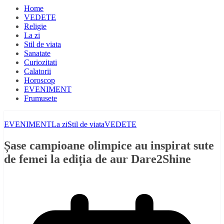
Home
VEDETE
Religie
La zi
Stil de viata
Sanatate
Curiozitati
Calatorii
Horoscop
EVENIMENT
Frumusete
EVENIMENT
La zi
Stil de viata
VEDETE
Șase campioane olimpice au inspirat sute
de femei la ediția de aur Dare2Shine