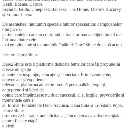
Heidi, Edenia, Catrice,
Sezamo, Brillu, Cineplexx Băneasa, The Home, Therme București
și Editura Litera.
De asemenea, mulțumiri speciale tuturor speakerilor, campioanelor
olimpice și
participantelor care au contribuit la transformarea ediției din 23 mai
într-una dintre cele
mai emoționante și memorabile întâlniri Dare2Shine de până acum.
Despre Dare2Shine
Dare2Shine este o platformă dedicată femeilor care își propune să
creeze un spațiu
autentic de inspirație, educație și conectare. Prin evenimente,
conversații și experiențe
relevante, platforma aduce împreună personalități, experți,
antreprenori și lideri de
opinie care împărtășesc nu doar succesul, ci și lecțiile, provocările și
momentele care i-
au format. Fondată de Dana Săvuică, Dana Sota și Loredana Popa,
Dare2Shine
promovează curajul, autenticitatea și încrederea ca valori esențiale
pentru fiecare etapă
a vieții.