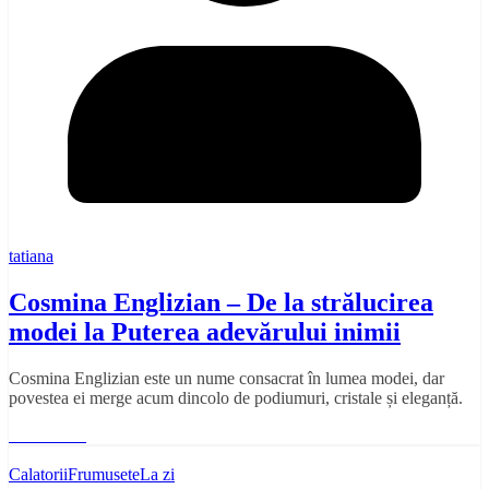
tatiana
Cosmina Englizian – De la strălucirea
modei la Puterea adevărului inimii
Cosmina Englizian este un nume consacrat în lumea modei, dar
povestea ei merge acum dincolo de podiumuri, cristale și eleganță.
Read More
Calatorii
Frumusete
La zi