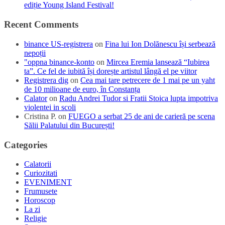
ediție Young Island Festival!
Recent Comments
binance US-registrera
on
Fina lui Ion Dolănescu își serbează
nepoții
"oppna binance-konto
on
Mircea Eremia lansează “Iubirea
ta”. Ce fel de iubită își dorește artistul lângă el pe viitor
Registrera dig
on
Cea mai tare petrecere de 1 mai pe un yaht
de 10 milioane de euro, în Constanța
Calator
on
Radu Andrei Tudor si Fratii Stoica lupta impotriva
violentei in scoli
Cristina P.
on
FUEGO a serbat 25 de ani de carieră pe scena
Sălii Palatului din București!
Categories
Calatorii
Curiozitati
EVENIMENT
Frumusete
Horoscop
La zi
Religie