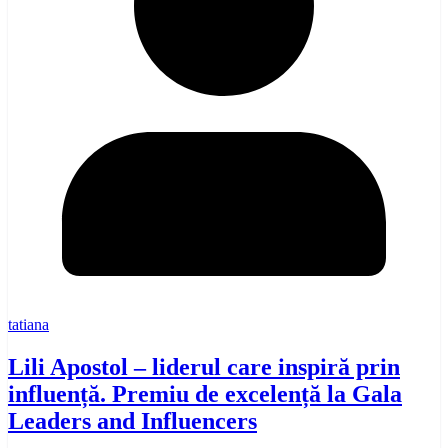
tatiana
Lili Apostol – liderul care inspiră prin
influență. Premiu de excelență la Gala
Leaders and Influencers