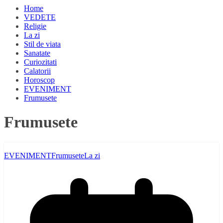
Home
VEDETE
Religie
La zi
Stil de viata
Sanatate
Curiozitati
Calatorii
Horoscop
EVENIMENT
Frumusete
Frumusete
EVENIMENT
Frumusete
La zi