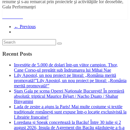
renume şi s-au remarcat prin proiectele şi activităţiile lor deosebite,
Gala Performanţei
Read More
← Previous
Recent Posts
Investiție de 5.000 de dolari într-un viitor campion. Thor,
Cane Corso-ul pregătit sub îndrumarea lui Mihai Nae
Lily Apostol, un nou proiect pe litoral: „România merită
promovată!”Lily Apostol, un nou proiect pe litoral: „România
merită promovată!”
Stars Gala pe scena Operei Naționale București! În premieră
absolută: tripticul Maurice Béjart / Nacho Duato / Shahar
Binyamini
Lada de zestre a ajuns la Paris! Mai multe costume și textile
tradiționale românești sunt expuse într-o locație exclusivistă la
Librairie française!
Loredana și Speak concertează la Bacău! Între 30 iulie și 2
august 2026, Insula de Agrement din Bacău găzduiește a 6-a