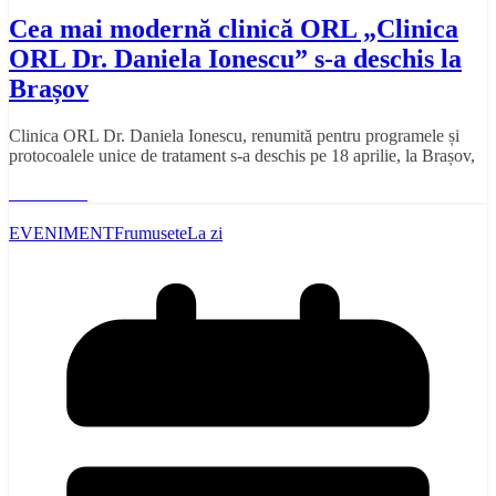
Cea mai modernă clinică ORL „Clinica
ORL Dr. Daniela Ionescu” s-a deschis la
Brașov
Clinica ORL Dr. Daniela Ionescu, renumită pentru programele și
protocoalele unice de tratament s-a deschis pe 18 aprilie, la Brașov,
Read More
EVENIMENT
Frumusete
La zi