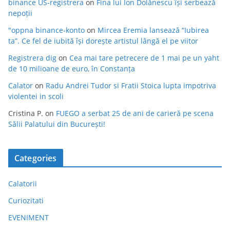
binance US-registrera
on
Fina lui Ion Dolănescu își serbează
nepoții
"oppna binance-konto
on
Mircea Eremia lansează “Iubirea
ta”. Ce fel de iubită își dorește artistul lângă el pe viitor
Registrera dig
on
Cea mai tare petrecere de 1 mai pe un yaht
de 10 milioane de euro, în Constanța
Calator
on
Radu Andrei Tudor si Fratii Stoica lupta impotriva
violentei in scoli
Cristina P.
on
FUEGO a serbat 25 de ani de carieră pe scena
Sălii Palatului din București!
Categories
Calatorii
Curiozitati
EVENIMENT