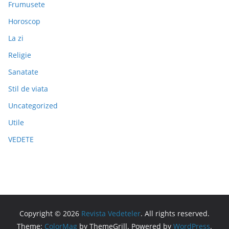
Frumusete
Horoscop
La zi
Religie
Sanatate
Stil de viata
Uncategorized
Utile
VEDETE
Copyright © 2026
Revista Vedeteler
. All rights reserved.
Theme:
ColorMag
by ThemeGrill. Powered by
WordPress
.