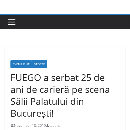
Skip
to
content
EVENIMENT
VEDETE
FUEGO a serbat 25 de
ani de carieră pe scena
Sălii Palatului din
București!
November 18, 2019
tatiana