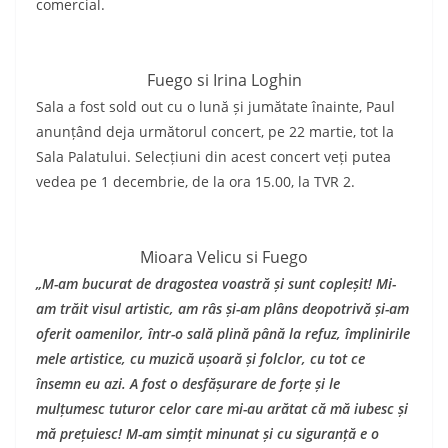
comercial.
Fuego si Irina Loghin
Sala a fost sold out cu o lună și jumătate înainte, Paul
anunțând deja următorul concert, pe 22 martie, tot la
Sala Palatului. Selecțiuni din acest concert veți putea
vedea pe 1 decembrie, de la ora 15.00, la TVR 2.
Mioara Velicu si Fuego
„M-am bucurat de dragostea voastră și sunt copleșit! Mi-
am trăit visul artistic, am râs și-am plâns deopotrivă și-am
oferit oamenilor, într-o sală plină până la refuz, împlinirile
mele artistice, cu muzică ușoară și folclor, cu tot ce
însemn eu azi. A fost o desfășurare de forțe și le
mulțumesc tuturor celor care mi-au arătat că mă iubesc și
mă prețuiesc! M-am simțit minunat și cu siguranță e o