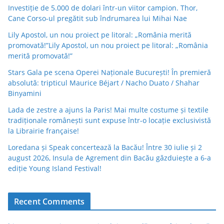
Investiție de 5.000 de dolari într-un viitor campion. Thor,
Cane Corso-ul pregătit sub îndrumarea lui Mihai Nae
Lily Apostol, un nou proiect pe litoral: „România merită
promovată!”Lily Apostol, un nou proiect pe litoral: „România
merită promovată!”
Stars Gala pe scena Operei Naționale București! În premieră
absolută: tripticul Maurice Béjart / Nacho Duato / Shahar
Binyamini
Lada de zestre a ajuns la Paris! Mai multe costume și textile
tradiționale românești sunt expuse într-o locație exclusivistă
la Librairie française!
Loredana și Speak concertează la Bacău! Între 30 iulie și 2
august 2026, Insula de Agrement din Bacău găzduiește a 6-a
ediție Young Island Festival!
Recent Comments