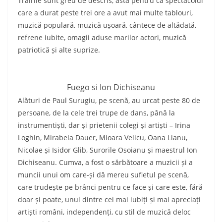
Trăirile sunt greu de descris, asta pentru că spectacolul
care a durat peste trei ore a avut mai multe tablouri,
muzică populară, muzică ușoară, cântece de altădată,
refrene iubite, omagii aduse marilor actori, muzică
patriotică și alte suprize.
Fuego si Ion Dichiseanu
Alături de Paul Surugiu, pe scenă, au urcat peste 80 de
persoane, de la cele trei trupe de dans, până la
instrumentiști, dar și prietenii colegi și artiști – Irina
Loghin, Mirabela Dauer, Mioara Velicu, Oana Lianu,
Nicolae și Isidor Glib, Surorile Osoianu și maestrul Ion
Dichiseanu. Cumva, a fost o sărbătoare a muzicii și a
muncii unui om care-și dă mereu sufletul pe scenă,
care trudește pe brânci pentru ce face și care este, fără
doar și poate, unul dintre cei mai iubiți și mai apreciați
artiști români, independenți, cu stil de muzică deloc