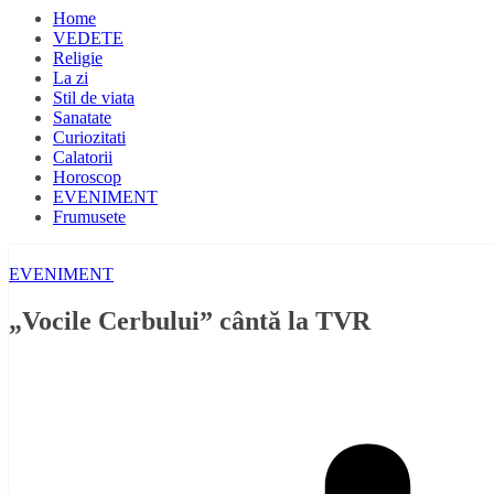
Home
VEDETE
Religie
La zi
Stil de viata
Sanatate
Curiozitati
Calatorii
Horoscop
EVENIMENT
Frumusete
EVENIMENT
„Vocile Cerbului” cântă la TVR