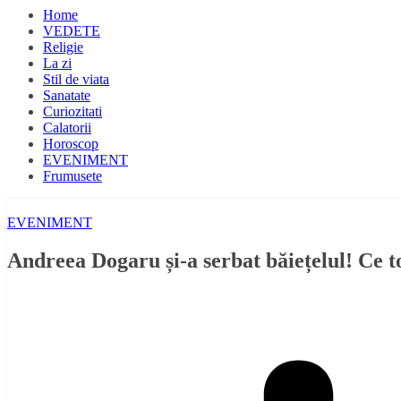
Home
VEDETE
Religie
La zi
Stil de viata
Sanatate
Curiozitati
Calatorii
Horoscop
EVENIMENT
Frumusete
EVENIMENT
Andreea Dogaru și-a serbat băiețelul! Ce to