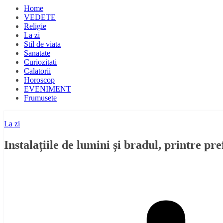
Home
VEDETE
Religie
La zi
Stil de viata
Sanatate
Curiozitati
Calatorii
Horoscop
EVENIMENT
Frumusete
La zi
Instalațiile de lumini și bradul, printre pr