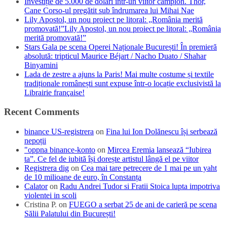
Investiție de 5.000 de dolari într-un viitor campion. Thor,
Cane Corso-ul pregătit sub îndrumarea lui Mihai Nae
Lily Apostol, un nou proiect pe litoral: „România merită
promovată!”Lily Apostol, un nou proiect pe litoral: „România
merită promovată!”
Stars Gala pe scena Operei Naționale București! În premieră
absolută: tripticul Maurice Béjart / Nacho Duato / Shahar
Binyamini
Lada de zestre a ajuns la Paris! Mai multe costume și textile
tradiționale românești sunt expuse într-o locație exclusivistă la
Librairie française!
Recent Comments
binance US-registrera
on
Fina lui Ion Dolănescu își serbează
nepoții
"oppna binance-konto
on
Mircea Eremia lansează “Iubirea
ta”. Ce fel de iubită își dorește artistul lângă el pe viitor
Registrera dig
on
Cea mai tare petrecere de 1 mai pe un yaht
de 10 milioane de euro, în Constanța
Calator
on
Radu Andrei Tudor si Fratii Stoica lupta impotriva
violentei in scoli
Cristina P.
on
FUEGO a serbat 25 de ani de carieră pe scena
Sălii Palatului din București!