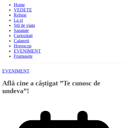
Home
VEDETE
Religie
La zi
Stil de viata
Sanatate
Curiozitati
Calatorii
Horoscop
EVENIMENT
Frumusete
EVENIMENT
Află cine a câștigat ”Te cunosc de
undeva”!