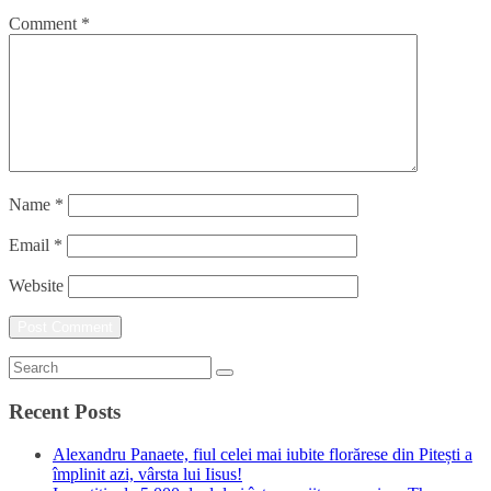
Comment
*
Name
*
Email
*
Website
Recent Posts
Alexandru Panaete, fiul celei mai iubite florărese din Pitești a
împlinit azi, vârsta lui Iisus!