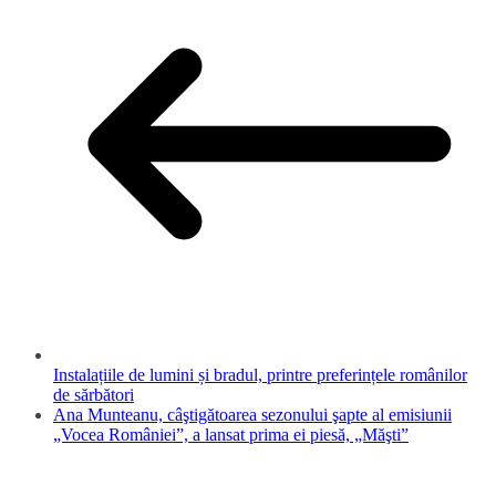
Instalațiile de lumini și bradul, printre preferințele românilor
de sărbători
Ana Munteanu, câştigătoarea sezonului şapte al emisiunii
„Vocea României”, a lansat prima ei piesă, „Măşti”