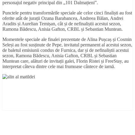
personajul negativ principal din „101 Dalmațieni”.
Punctele pentru transformările speciale ale celor cinci finaliști au fost
oferite atât de jurații Ozana Barabancea, Andreea Bălan, Andrei
Aradits și Aurelian Temișan, cât și de nefinaliștii acestui sezon,
Ramona Bădescu, Anisia Gafton, CRBL și Sebastian Muntean.
Momentele speciale ale finalei prezentate de Alina Pușcaș și Cosmin
Seleși au fost susținute de Pepe, invitatul permanent al acestui sezon,
de baletul emisiunii condus de Furnica, dar și de nefinaliștii acestui
sezon, Ramona Bădescu, Anisia Gafton, CRBL și Sebastian
Muntean care, alături de invitații galei, Florin Ristei și FreeStay, au
interpretat câteva dintre cele mai frumoase cântece de iarnă.