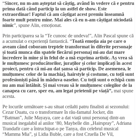
“
Sincer, nu m-am a
șteptat să câștig, având în vedere că e pentru
prima dată când particip la un astfel de show. Este
extraordinar! Faptul că am câștigat acest premiu înseamnă
foarte mult pentru mine. Mai ales că eu n-am câștigat niciodată
nimic
”, spune Alin, emoționat.
Prin participarea sa la “Te cunosc de undeva!”, Alin Pascal spune că
a acumulat o experiență fantastică. “
T
oată emoția aia pe care o
aveam când coboram treptele transformat în diferite personaje
și toată munca din spatele fiecărui personaj mi-au dat mare
încredere în mine și în felul de a mă exprima artistic. Aș vrea să
le mulțumesc producătorilor, juraților și celor implicați în acest
proiect, pentru că mi-au dat șansa să particip. De asemenea, le
mulțumesc celor de la machiaj, hairstyle și costume, cu toții sunt
profesioniști până în măduva oaselor. Cu toții sunt o echipă cum
nu am mai întâlnit. Și mai vreau să le mulțumesc colegilor de la
canapea cu care, sper eu, am legat prietenii pe viață
”,
mai spune
acesta.
Pe locurile următoare s-au situat ceilalti patru finalisti ai sezonului:
Cezar Ouatu, cu o transformare în rău-famatul Jocker, din
“Batman”, Julie Mayaya, care a dat viață unui personaj dintr-un
musical inegalabil al anilor ‘80, Maybelle din „Hairspray”, Adriana
Trandafir care a întruchipat-o pe Tanya, din celebrul musical
“Mamma Mia”, și Lidia Buble, care a fost Cruella De Vil,