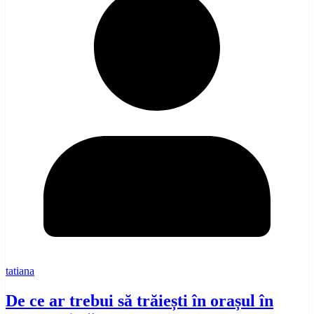
tatiana
De ce ar trebui să trăiești în orașul în