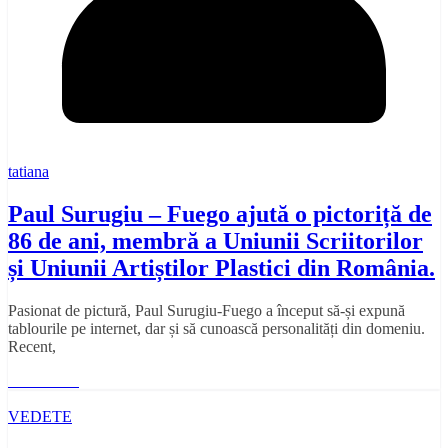
tatiana
Paul Surugiu – Fuego ajută o pictoriță de
86 de ani, membră a Uniunii Scriitorilor
și Uniunii Artiștilor Plastici din România.
Pasionat de pictură, Paul Surugiu-Fuego a început să-și expună
tablourile pe internet, dar și să cunoască personalități din domeniu.
Recent,
Read More
VEDETE