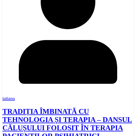
tatiana
TRADIȚIA ÎMBINATĂ CU
TEHNOLOGIA ȘI TERAPIA – DANSUL
CĂLUȘULUI FOLOSIT ÎN TERAPIA
PACIENȚILOR PSIHIATRICI