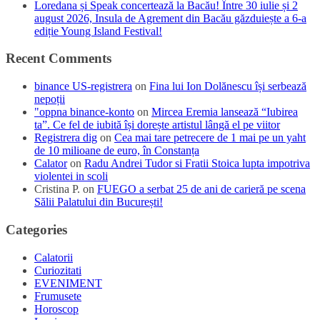
Loredana și Speak concertează la Bacău! Între 30 iulie și 2
august 2026, Insula de Agrement din Bacău găzduiește a 6-a
ediție Young Island Festival!
Recent Comments
binance US-registrera
on
Fina lui Ion Dolănescu își serbează
nepoții
"oppna binance-konto
on
Mircea Eremia lansează “Iubirea
ta”. Ce fel de iubită își dorește artistul lângă el pe viitor
Registrera dig
on
Cea mai tare petrecere de 1 mai pe un yaht
de 10 milioane de euro, în Constanța
Calator
on
Radu Andrei Tudor si Fratii Stoica lupta impotriva
violentei in scoli
Cristina P.
on
FUEGO a serbat 25 de ani de carieră pe scena
Sălii Palatului din București!
Categories
Calatorii
Curiozitati
EVENIMENT
Frumusete
Horoscop