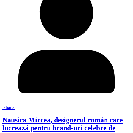
tatiana
Nausica Mircea, designerul român care
lucrează pentru brand-uri celebre de