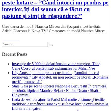
peste hotare – ”Când întorci un produs pe
interior, îți dai seama că e făcut cu
pasiune și simț de răspundere!”
Creatoarea de modă Nausica Mircea din Focșani a fost invitata
Adelei Diaconu la Nova TV! Creatoarea de modă Nausica Mircea
Read More
Recent Posts
Investiție de 5.000 de dolari într-un viitor campion. Thor,
Cane Corso-ul pregătit sub îndrumarea lui Mihai Nae
Lily Apostol, un nou proiect pe litoral: „România merită
promovată!”Lily Apostol, un nou proiect pe litoral: „România
merită promovată!”
Stars Gala pe scena Operei Naționale București! În premieră
absolută: tripticul Maurice Béjart / Nacho Duato / Shahar
Binyamini
Lada de zestre a ajuns la Paris! Mai multe costume și textile
tradiționale românești sunt expuse într-o locație exclusivistă la
Librairie française!