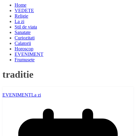
Home
VEDETE
Religie
La zi
Stil de viata
Sanatate
Curiozitati
Calatorii
Horoscop
EVENIMENT
Frumusete
traditie
EVENIMENT
La zi