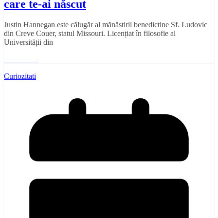
care te-ai născut
Justin Hannegan este călugăr al mănăstirii benedictine Sf. Ludovic
din Creve Couer, statul Missouri. Licențiat în filosofie al
Universității din
Read More
Curiozitati