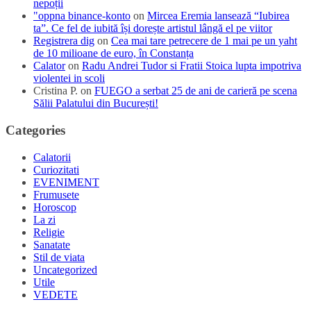
nepoții
"oppna binance-konto
on
Mircea Eremia lansează “Iubirea
ta”. Ce fel de iubită își dorește artistul lângă el pe viitor
Registrera dig
on
Cea mai tare petrecere de 1 mai pe un yaht
de 10 milioane de euro, în Constanța
Calator
on
Radu Andrei Tudor si Fratii Stoica lupta impotriva
violentei in scoli
Cristina P.
on
FUEGO a serbat 25 de ani de carieră pe scena
Sălii Palatului din București!
Categories
Calatorii
Curiozitati
EVENIMENT
Frumusete
Horoscop
La zi
Religie
Sanatate
Stil de viata
Uncategorized
Utile
VEDETE