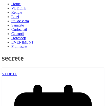
Home
VEDETE
Religie
La zi
Stil de viata
Sanatate
Curiozitati
Calatorii
Horoscop
EVENIMENT
Frumusete
secrete
VEDETE