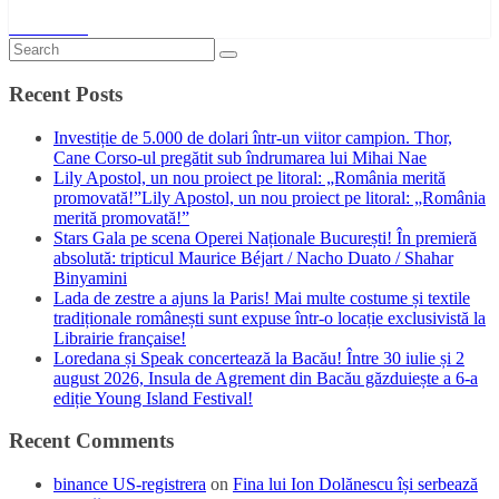
Read More
Recent Posts
Investiție de 5.000 de dolari într-un viitor campion. Thor,
Cane Corso-ul pregătit sub îndrumarea lui Mihai Nae
Lily Apostol, un nou proiect pe litoral: „România merită
promovată!”Lily Apostol, un nou proiect pe litoral: „România
merită promovată!”
Stars Gala pe scena Operei Naționale București! În premieră
absolută: tripticul Maurice Béjart / Nacho Duato / Shahar
Binyamini
Lada de zestre a ajuns la Paris! Mai multe costume și textile
tradiționale românești sunt expuse într-o locație exclusivistă la
Librairie française!
Loredana și Speak concertează la Bacău! Între 30 iulie și 2
august 2026, Insula de Agrement din Bacău găzduiește a 6-a
ediție Young Island Festival!
Recent Comments
binance US-registrera
on
Fina lui Ion Dolănescu își serbează