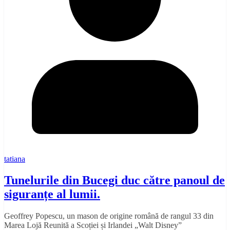
tatiana
Tunelurile din Bucegi duc către panoul de
siguranțe al lumii.
Geoffrey Popescu, un mason de origine română de rangul 33 din
Marea Lojă Reunită a Scoției și Irlandei „Walt Disney”