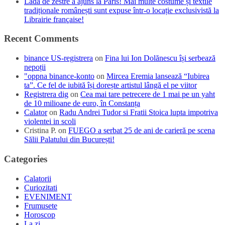
Lada de zestre a ajuns la Paris! Mai multe costume și textile
tradiționale românești sunt expuse într-o locație exclusivistă la
Librairie française!
Recent Comments
binance US-registrera
on
Fina lui Ion Dolănescu își serbează
nepoții
"oppna binance-konto
on
Mircea Eremia lansează “Iubirea
ta”. Ce fel de iubită își dorește artistul lângă el pe viitor
Registrera dig
on
Cea mai tare petrecere de 1 mai pe un yaht
de 10 milioane de euro, în Constanța
Calator
on
Radu Andrei Tudor si Fratii Stoica lupta impotriva
violentei in scoli
Cristina P.
on
FUEGO a serbat 25 de ani de carieră pe scena
Sălii Palatului din București!
Categories
Calatorii
Curiozitati
EVENIMENT
Frumusete
Horoscop
La zi