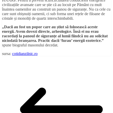
HAARP. Pentru a preveni scurtcircuitarea conductelor energetice
civilizațiile avansate care se știe că au locuit pe Pământ cu mult
înaintea oamenilor au construit un panou de siguranțe. Nu ca cele cu
care sunt obișnuiți oamenii, ci sub forma unei rețele de filoane de
cristale și monoliți de quartz interschimbabili.
„Dacii au fost un popor care au știut să folosească aceste
energii. Avem dovezi directe, arheologice. Însă ei nu erau
racordați la panoul de siguranțe al lumii fiindcă nu au solicitat
niciodată branșarea. Practic dacii ‘furau’ energii ezoterice.”
spune biograful masonului decedat.
sursa:
cotidianzilnic.ro