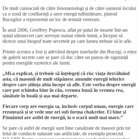
De mult cunoscută de către fenomenologi și de către oamenii locului
ca o zonă de confluență a unor energii tulburătoare, platoul
Bucegilor a reprezentat un loc de temută venerare.
În anul 2006, Geoffrey Popescu, aflat pe patul de moarte într-un
spital ultrasecret care servește numai elitele lumii, a început să
dicteze unui biograf toate secretele pe care lumea trebuie să le afle.
Printre acestea a fost și adevărul despre tunelurile din Bucegi, o rețea
de galerii secrete care se pare că duc către un panou de siguranță
pentru energiile ezoterice ale lumii.
„Mi-a explicat, și trebuie să înțelegeți că risc viața dezvăluind
asta, că masonii de mult stăpânesc anumite energii telurice
despre care știința abia începe să afle. Este vorba despre energii
care pot schimba bine în rău, vremea bună în vremea rea,
sănătate în boală și așa mai departe.
Fiecare corp are energia sa, inclusiv corpul uman, energie care
rezonează și se vede une ori sub forma chakrelor. Ei bine și
Pământul are astfel de energii, la o scară mult mai mare.”
Se pare că astfel de energii sunt bine canalizate de masoni prin tot
felul de conducte naturale sau artificiale, de exemplu proiectul