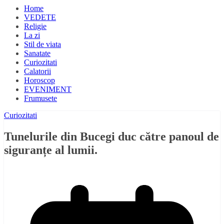
Home
VEDETE
Religie
La zi
Stil de viata
Sanatate
Curiozitati
Calatorii
Horoscop
EVENIMENT
Frumusete
Curiozitati
Tunelurile din Bucegi duc către panoul de
siguranțe al lumii.