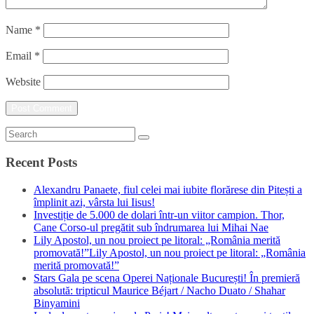
Name
*
Email
*
Website
Recent Posts
Alexandru Panaete, fiul celei mai iubite florărese din Pitești a
împlinit azi, vârsta lui Iisus!
Investiție de 5.000 de dolari într-un viitor campion. Thor,
Cane Corso-ul pregătit sub îndrumarea lui Mihai Nae
Lily Apostol, un nou proiect pe litoral: „România merită
promovată!”Lily Apostol, un nou proiect pe litoral: „România
merită promovată!”
Stars Gala pe scena Operei Naționale București! În premieră
absolută: tripticul Maurice Béjart / Nacho Duato / Shahar
Binyamini