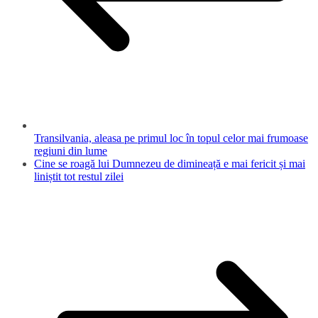
Transilvania, aleasa pe primul loc în topul celor mai frumoase
regiuni din lume
Cine se roagă lui Dumnezeu de dimineață e mai fericit și mai
liniștit tot restul zilei