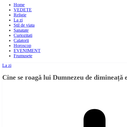
Home
VEDETE
Religie
La zi
Stil de viata
Sanatate
Curiozitati
Calatorii
Horoscop
EVENIMENT
Frumusete
La zi
Cine se roagă lui Dumnezeu de dimineață e ma