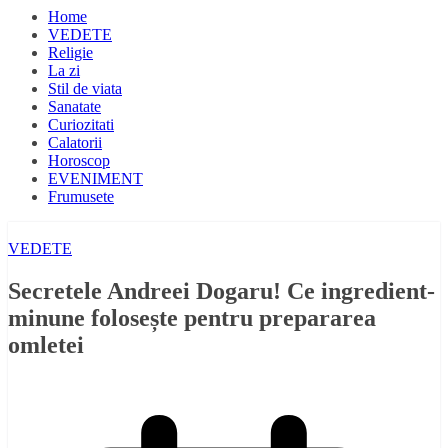
Home
VEDETE
Religie
La zi
Stil de viata
Sanatate
Curiozitati
Calatorii
Horoscop
EVENIMENT
Frumusete
VEDETE
Secretele Andreei Dogaru! Ce ingredient-
minune folosește pentru prepararea
omletei