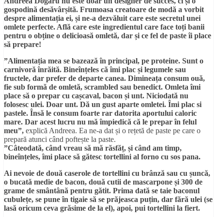
Andreea Dogaru nu este doar un designer de succes, ci și o
gospodină desăvârșită. Frumoasa creatoare de modă a vorbit
despre alimentația ei, și ne-a dezvăluit care este secretul unei
omlete perfecte. Află care este ingredientul care face toți banii
pentru o obține o delicioasă omletă, dar și ce fel de paste îi place
să prepare!
”Alimentația mea se bazează în principal, pe proteine. Sunt o
carnivoră înrăită. Bineînțeles că îmi plac și legumele sau
fructele, dar prefer de departe canea. Dimineața consum ouă,
fie sub formă de omletă, scrambled sau benedict. Omleta îmi
place să o prepar cu cașcaval, bacon și unt. Niciodată nu
folosesc ulei. Doar unt. Dă un gust aparte omletei. Îmi plac si
pastele. Însă le consum foarte rar datorita aportului caloric
mare. Dar acest lucru nu mă împiedică că le prepar în felul
meu”,
explică Andreea. Ea ne-a dat și o rețetă de paste pe care o
prepară atunci când poftește la paste.
”Câteodată, când vreau să mă răsfăț, și când am timp,
bineînțeles, îmi place să gătesc tortellini al forno cu sos pana.
Ai nevoie de două caserole de tortellini cu brânză sau cu șuncă,
o bucată medie de bacon, două cutii de mascarpone și 300 de
grame de smântână pentru gătit. Prima dată se taie baconul
cubulețe, se pune în tigaie să se prăjeasca puțin, dar fără ulei (se
lasă oricum ceva grăsime de la el), apoi, pui tortellini la fiert.