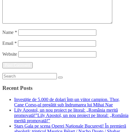
Name
*
Email
*
Website
Recent Posts
Investiție de 5.000 de dolari într-un viitor campion. Thor,
Cane Corso-ul pregătit sub îndrumarea lui Mihai Nae
Lily Apostol, un nou proiect pe litoral: „România merită
promovată!”Lily Apostol, un nou proiect pe litoral: „România
merită promovată!”
Stars Gala pe scena Operei Naționale București! În premieră
absolută: tripticul Maurice Béjart / Nacho Duato / Shahar