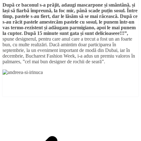
După ce baconul s-a prăjit, adaugi mascarpone și smântână, și
lași să fiarbă împreună, la foc mic, până scade puțin sosul. Între
timp, pastele s-au fiert, dar le lăsăm să se mai răcească. După ce
s-au răcit pastele amestecăm pastele cu sosul, le punem într-un
vas termo-rezistent și adăugam parmigiano, apoi le mai punem
la cuptor. După 15 minute sunt gata și sunt delicioaseee!!!”,
spune designerul, pentru care anul care a trecut a fost un an foarte
bun, cu multe realizări. Dacă amintim doar participarea în
septembrie, la un eveniment important de modă din Dubai, iar în
decembrie, Bucharest Fashion Week, i-a adus un premiu valoros în
palmares, ”cel mai bun designer de rochii de seară”.