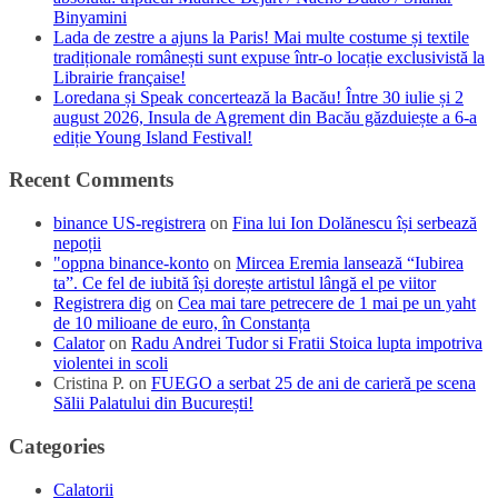
Binyamini
Lada de zestre a ajuns la Paris! Mai multe costume și textile
tradiționale românești sunt expuse într-o locație exclusivistă la
Librairie française!
Loredana și Speak concertează la Bacău! Între 30 iulie și 2
august 2026, Insula de Agrement din Bacău găzduiește a 6-a
ediție Young Island Festival!
Recent Comments
binance US-registrera
on
Fina lui Ion Dolănescu își serbează
nepoții
"oppna binance-konto
on
Mircea Eremia lansează “Iubirea
ta”. Ce fel de iubită își dorește artistul lângă el pe viitor
Registrera dig
on
Cea mai tare petrecere de 1 mai pe un yaht
de 10 milioane de euro, în Constanța
Calator
on
Radu Andrei Tudor si Fratii Stoica lupta impotriva
violentei in scoli
Cristina P.
on
FUEGO a serbat 25 de ani de carieră pe scena
Sălii Palatului din București!
Categories
Calatorii