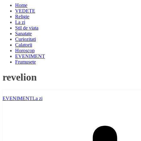
Home
VEDETE
Religie
La zi
Stil de viata
Sanatate
Curiozitati
Calatorii
Horoscop
EVENIMENT
Frumusete
revelion
EVENIMENT
La zi