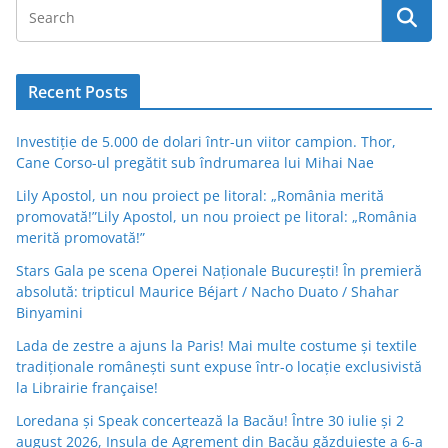
Recent Posts
Investiție de 5.000 de dolari într-un viitor campion. Thor,
Cane Corso-ul pregătit sub îndrumarea lui Mihai Nae
Lily Apostol, un nou proiect pe litoral: „România merită
promovată!”Lily Apostol, un nou proiect pe litoral: „România
merită promovată!”
Stars Gala pe scena Operei Naționale București! În premieră
absolută: tripticul Maurice Béjart / Nacho Duato / Shahar
Binyamini
Lada de zestre a ajuns la Paris! Mai multe costume și textile
tradiționale românești sunt expuse într-o locație exclusivistă
la Librairie française!
Loredana și Speak concertează la Bacău! Între 30 iulie și 2
august 2026, Insula de Agrement din Bacău găzduiește a 6-a