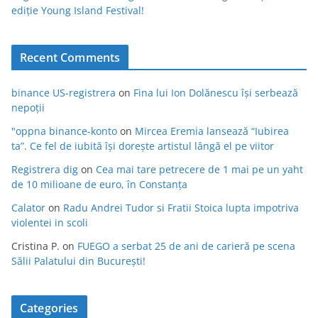
ediție Young Island Festival!
Recent Comments
binance US-registrera
on
Fina lui Ion Dolănescu își serbează
nepoții
"oppna binance-konto
on
Mircea Eremia lansează “Iubirea
ta”. Ce fel de iubită își dorește artistul lângă el pe viitor
Registrera dig
on
Cea mai tare petrecere de 1 mai pe un yaht
de 10 milioane de euro, în Constanța
Calator
on
Radu Andrei Tudor si Fratii Stoica lupta impotriva
violentei in scoli
Cristina P.
on
FUEGO a serbat 25 de ani de carieră pe scena
Sălii Palatului din București!
Categories