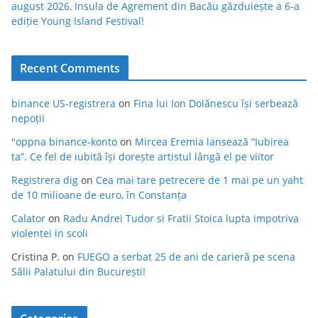
august 2026, Insula de Agrement din Bacău găzduiește a 6-a
ediție Young Island Festival!
Recent Comments
binance US-registrera
on
Fina lui Ion Dolănescu își serbează
nepoții
"oppna binance-konto
on
Mircea Eremia lansează “Iubirea
ta”. Ce fel de iubită își dorește artistul lângă el pe viitor
Registrera dig
on
Cea mai tare petrecere de 1 mai pe un yaht
de 10 milioane de euro, în Constanța
Calator
on
Radu Andrei Tudor si Fratii Stoica lupta impotriva
violentei in scoli
Cristina P.
on
FUEGO a serbat 25 de ani de carieră pe scena
Sălii Palatului din București!