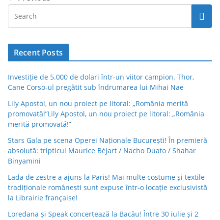
Recent Posts
Investiție de 5.000 de dolari într-un viitor campion. Thor,
Cane Corso-ul pregătit sub îndrumarea lui Mihai Nae
Lily Apostol, un nou proiect pe litoral: „România merită
promovată!”Lily Apostol, un nou proiect pe litoral: „România
merită promovată!”
Stars Gala pe scena Operei Naționale București! În premieră
absolută: tripticul Maurice Béjart / Nacho Duato / Shahar
Binyamini
Lada de zestre a ajuns la Paris! Mai multe costume și textile
tradiționale românești sunt expuse într-o locație exclusivistă
la Librairie française!
Loredana și Speak concertează la Bacău! Între 30 iulie și 2