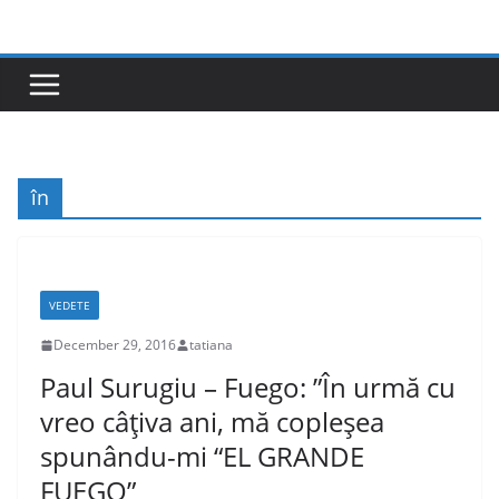
Skip
to
content
în
VEDETE
December 29, 2016
tatiana
Paul Surugiu – Fuego: ”În urmă cu
vreo câţiva ani, mă copleşea
spunându-mi “EL GRANDE
FUEGO”