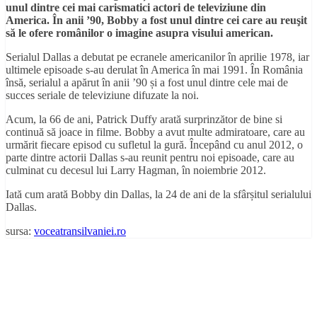
unul dintre cei mai carismatici actori de televiziune din
America. În anii ’90, Bobby a fost unul dintre cei care au reuşit
să le ofere românilor o imagine asupra visului american.
Serialul Dallas a debutat pe ecranele americanilor în aprilie 1978, iar
ultimele episoade s-au derulat în America în mai 1991. În România
însă, serialul a apărut în anii ’90 și a fost unul dintre cele mai de
succes seriale de televiziune difuzate la noi.
Acum, la 66 de ani, Patrick Duffy arată surprinzător de bine si
continuă să joace in filme. Bobby a avut multe admiratoare, care au
urmărit fiecare episod cu sufletul la gură. Începând cu anul 2012, o
parte dintre actorii Dallas s-au reunit pentru noi episoade, care au
culminat cu decesul lui Larry Hagman, în noiembrie 2012.
Iată cum arată Bobby din Dallas, la 24 de ani de la sfârșitul serialului
Dallas.
sursa:
voceatransilvaniei.ro