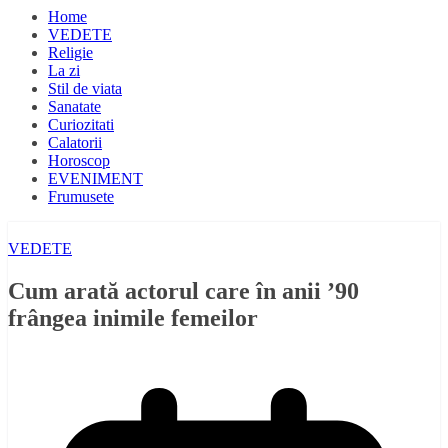
Home
VEDETE
Religie
La zi
Stil de viata
Sanatate
Curiozitati
Calatorii
Horoscop
EVENIMENT
Frumusete
VEDETE
Cum arată actorul care în anii ’90
frângea inimile femeilor