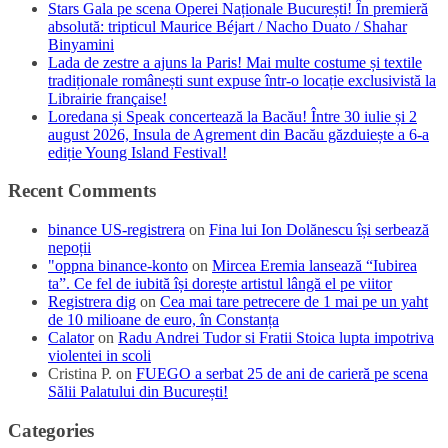
Stars Gala pe scena Operei Naționale București! În premieră
absolută: tripticul Maurice Béjart / Nacho Duato / Shahar
Binyamini
Lada de zestre a ajuns la Paris! Mai multe costume și textile
tradiționale românești sunt expuse într-o locație exclusivistă la
Librairie française!
Loredana și Speak concertează la Bacău! Între 30 iulie și 2
august 2026, Insula de Agrement din Bacău găzduiește a 6-a
ediție Young Island Festival!
Recent Comments
binance US-registrera
on
Fina lui Ion Dolănescu își serbează
nepoții
"oppna binance-konto
on
Mircea Eremia lansează “Iubirea
ta”. Ce fel de iubită își dorește artistul lângă el pe viitor
Registrera dig
on
Cea mai tare petrecere de 1 mai pe un yaht
de 10 milioane de euro, în Constanța
Calator
on
Radu Andrei Tudor si Fratii Stoica lupta impotriva
violentei in scoli
Cristina P.
on
FUEGO a serbat 25 de ani de carieră pe scena
Sălii Palatului din București!
Categories