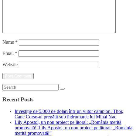
Name
*
Email
*
Website
Recent Posts
Investiție de 5.000 de dolari într-un viitor campion. Thor,
Cane Corso-ul pregătit sub îndrumarea lui Mihai Nae
Lily Apostol, un nou proiect pe litoral: „România merită
promovată!”Lily Apostol, un nou proiect pe litoral: „România
merită promovată!”