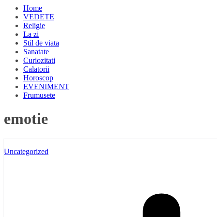
Home
VEDETE
Religie
La zi
Stil de viata
Sanatate
Curiozitati
Calatorii
Horoscop
EVENIMENT
Frumusete
emotie
Uncategorized