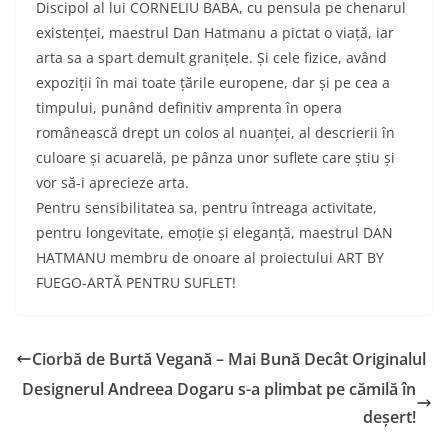
Discipol al lui CORNELIU BABA, cu pensula pe chenarul
existenței, maestrul Dan Hatmanu a pictat o viață, iar
arta sa a spart demult granițele. Și cele fizice, având
expoziții în mai toate țările europene, dar și pe cea a
timpului, punând definitiv amprenta în opera
românească drept un colos al nuanței, al descrierii în
culoare și acuarelă, pe pânza unor suflete care știu și
vor să-i aprecieze arta.
Pentru sensibilitatea sa, pentru întreaga activitate,
pentru longevitate, emoție și eleganță, maestrul DAN
HATMANU membru de onoare al proiectului ART BY
FUEGO-ARTĂ PENTRU SUFLET!
Ciorbă de Burtă Vegană – Mai Bună Decât Originalul
Designerul Andreea Dogaru s-a plimbat pe cămilă în
deșert!