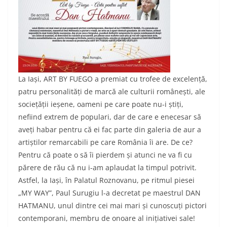
La Iași, ART BY FUEGO a premiat cu trofee de excelență,
patru personalități de marcă ale culturii românești, ale
sociețății ieșene, oameni pe care poate nu-i știți,
nefiind extrem de populari, dar de care e enecesar să
aveți habar pentru că ei fac parte din galeria de aur a
artiștilor remarcabili pe care România îi are. De ce?
Pentru că poate o să îi pierdem și atunci ne va fi cu
părere de rău că nu i-am aplaudat la timpul potrivit.
Astfel, la Iași, în Palatul Roznovanu, pe ritmul piesei
„MY WAY”, Paul Surugiu l-a decretat pe maestrul DAN
HATMANU, unul dintre cei mai mari și cunoscuți pictori
contemporani, membru de onoare al inițiativei sale!