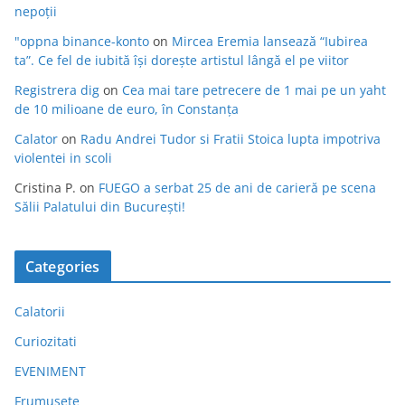
nepoții
"oppna binance-konto
on
Mircea Eremia lansează “Iubirea
ta”. Ce fel de iubită își dorește artistul lângă el pe viitor
Registrera dig
on
Cea mai tare petrecere de 1 mai pe un yaht
de 10 milioane de euro, în Constanța
Calator
on
Radu Andrei Tudor si Fratii Stoica lupta impotriva
violentei in scoli
Cristina P.
on
FUEGO a serbat 25 de ani de carieră pe scena
Sălii Palatului din București!
Categories
Calatorii
Curiozitati
EVENIMENT
Frumusete