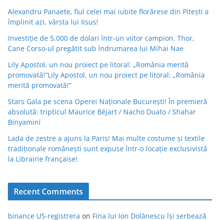
Alexandru Panaete, fiul celei mai iubite florărese din Pitești a
împlinit azi, vârsta lui Iisus!
Investiție de 5.000 de dolari într-un viitor campion. Thor,
Cane Corso-ul pregătit sub îndrumarea lui Mihai Nae
Lily Apostol, un nou proiect pe litoral: „România merită
promovată!”Lily Apostol, un nou proiect pe litoral: „România
merită promovată!”
Stars Gala pe scena Operei Naționale București! În premieră
absolută: tripticul Maurice Béjart / Nacho Duato / Shahar
Binyamini
Lada de zestre a ajuns la Paris! Mai multe costume și textile
tradiționale românești sunt expuse într-o locație exclusivistă
la Librairie française!
Recent Comments
binance US-registrera
on
Fina lui Ion Dolănescu își serbează