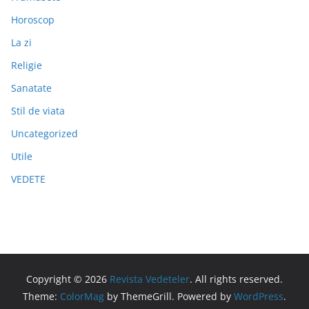
Horoscop
La zi
Religie
Sanatate
Stil de viata
Uncategorized
Utile
VEDETE
Copyright © 2026
Revista Vedeteler
. All rights reserved.
Theme:
ColorMag
by ThemeGrill. Powered by
WordPress
.