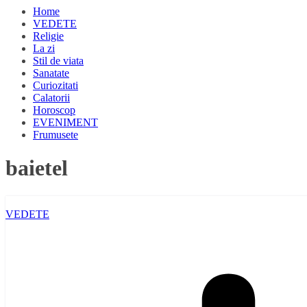
Home
VEDETE
Religie
La zi
Stil de viata
Sanatate
Curiozitati
Calatorii
Horoscop
EVENIMENT
Frumusete
baietel
VEDETE