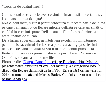
”Cucerita de pustiul meu!!!
Cum sa explice cuvintele ceea ce simte inima? Pustiul acesta nu s-a
lasat pana nu m-a dat gata!
M-a cucerit incet, sigur si pentru totdeauna cu fiecare bataie de inima
pe care i-am auzit-o, cu fiecare miscare delicata pe care am simtit-o,
cu felul in care imi spune “hello, sunt aici” in fiecare dimineata si
seara, inainte de culcare.
Deja facem super echipa, ne intelegem excelent si ii multumesc
pentru linistea, calmul si relaxarea pe care a avut g
rija sa le simt
neincetat de cand am aflat ca voi fi mamica pentru prima data.
Peste 3 luni voi avea prima intalnire cu pustiul meu. Noiembrie.
Out of my dreams and into my life.
Photo credits:
Dragos Burce”,
a scris pe Facebook Irina Mohora,
prezentatoarea emisiunii “Lozul cel mare” şi a extragerilor loto, în
direct, din fiecare duminică de la TVR. Ea s-a căsătorit în vara lui
2014 cu omul de afaceri Marius Badea. Cei doi au avut o nuntă ca-n
basme la Snagov