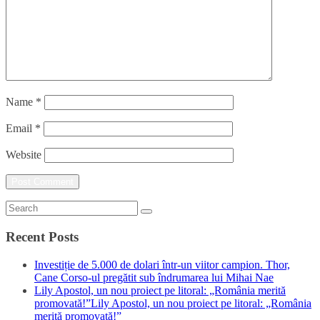
Name
*
Email
*
Website
Recent Posts
Investiție de 5.000 de dolari într-un viitor campion. Thor,
Cane Corso-ul pregătit sub îndrumarea lui Mihai Nae
Lily Apostol, un nou proiect pe litoral: „România merită
promovată!”Lily Apostol, un nou proiect pe litoral: „România
merită promovată!”