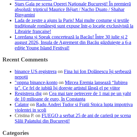
Stars Gala pe scena Operei Naționale București! În premieră
absolută: tripticul Maurice Béjart / Nacho Duato / Shahar
Binyamini
Lada de zestre a ajuns la Paris! Mai multe costume și textile
tradiționale românești sunt expuse într-o locație exclusivistă la
Librairie française!
Loredana și Speak concertează la Bacău! Între 30 iulie și 2
august 2026, Insula de Agrement din Bacău găzduiește a 6-a
ediție Young Island Festival!
Recent Comments
binance US-registrera
on
Fina lui Ion Dolănescu își serbează
nepoții
"oppna binance-konto
on
Mircea Eremia lansează “Iubirea
ta”. Ce fel de iubită își dorește artistul lângă el pe viitor
Registrera dig
on
Cea mai tare petrecere de 1 mai pe un yaht
de 10 milioane de euro, în Constanța
Calator
on
Radu Andrei Tudor si Fratii Stoica lupta impotriva
violentei in scoli
Cristina P.
on
FUEGO a serbat 25 de ani de carieră pe scena
Sălii Palatului din București!
Categories