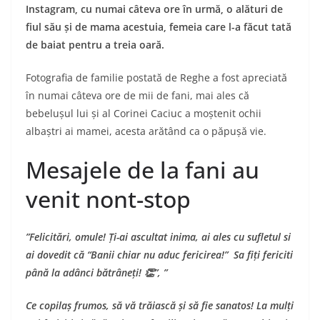
Instagram, cu numai câteva ore în urmă, o alături de
fiul său și de mama acestuia, femeia care l-a făcut tată
de baiat pentru a treia oară.
Fotografia de familie postată de Reghe a fost apreciată
în numai câteva ore de mii de fani, mai ales că
bebelușul lui și al Corinei Caciuc a moștenit ochii
albaștri ai mamei, acesta arătând ca o păpușă vie.
Mesajele de la fani au
venit nont-stop
”Felicitări, omule! Ți-ai ascultat inima, ai ales cu sufletul si
ai dovedit că “Banii chiar nu aduc fericirea!” Sa fiți fericiti
până la adânci bătrâneți! 👏”, ”
Ce copilaș frumos, să vă trăiască și să fie sanatos! La mulți