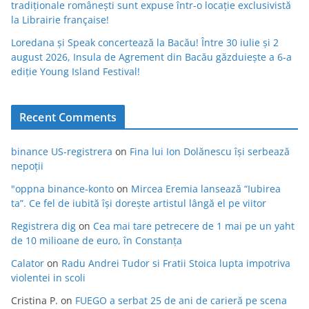
tradiționale românești sunt expuse într-o locație exclusivistă
la Librairie française!
Loredana și Speak concertează la Bacău! Între 30 iulie și 2
august 2026, Insula de Agrement din Bacău găzduiește a 6-a
ediție Young Island Festival!
Recent Comments
binance US-registrera
on
Fina lui Ion Dolănescu își serbează
nepoții
"oppna binance-konto
on
Mircea Eremia lansează “Iubirea
ta”. Ce fel de iubită își dorește artistul lângă el pe viitor
Registrera dig
on
Cea mai tare petrecere de 1 mai pe un yaht
de 10 milioane de euro, în Constanța
Calator
on
Radu Andrei Tudor si Fratii Stoica lupta impotriva
violentei in scoli
Cristina P.
on
FUEGO a serbat 25 de ani de carieră pe scena