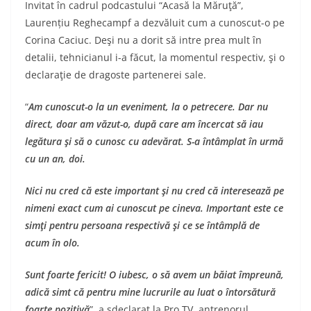
Invitat în cadrul podcastului “Acasă la Măruţă”,
Laurențiu Reghecampf a dezvăluit cum a cunoscut-o pe
Corina Caciuc. Deşi nu a dorit să intre prea mult în
detalii, tehnicianul i-a făcut, la momentul respectiv, şi o
declaraţie de dragoste partenerei sale.
“
Am cunoscut-o la un eveniment, la o petrecere. Dar nu
direct, doar am văzut-o, după care am încercat să iau
legătura şi să o cunosc cu adevărat. S-a întâmplat în urmă
cu un an, doi.
Nici nu cred că este important şi nu cred că interesează pe
nimeni exact cum ai cunoscut pe cineva. Important este ce
simţi pentru persoana respectivă şi ce se întâmplă de
acum în olo.
Sunt foarte fericit! O iubesc, o să avem un băiat împreună,
adică simt că pentru mine lucrurile au luat o întorsătură
foarte pozitivă
”, a sdeclarat la Pro TV, antrenorul