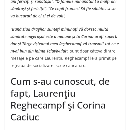
ani fericiți și sănătoși!”, ”O familie minunată! La mulți ani
sănătoși și fericiți!”, ”Ce copil frumos! Să fie sănătos și sa
va bucurați de el și el de voi!”,
”Bună ziua dragilor sunteți minunați vă doresc multă
sănătate îngerașul este o minune și tu Corina arăți superb
dar și Târgovișteanul meu Reghecampf vă transmit tot ce e
m-ai bun din inima Telavivului”,
sunt doar câteva dintre
mesajele pe care Laurențiu Reghecampf le-a primit pe
rețeaua de socializare, scrie cancan.ro.
Cum s-au cunoscut, de
fapt, Laurenţiu
Reghecampf şi Corina
Caciuc