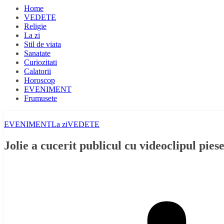
Home
VEDETE
Religie
La zi
Stil de viata
Sanatate
Curiozitati
Calatorii
Horoscop
EVENIMENT
Frumusete
EVENIMENT
La zi
VEDETE
Jolie a cucerit publicul cu videoclipul pies