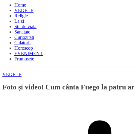
Home
VEDETE
Religie
La zi
Stil de viata
Sanatate
Curiozitati
Calatorii
Horoscop
EVENIMENT
Frumusete
VEDETE
Foto și video! Cum cânta Fuego la patru ani 