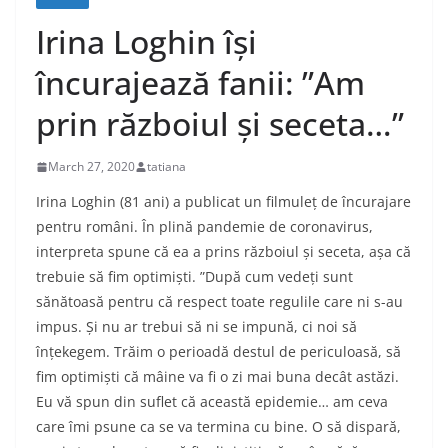
Irina Loghin își
încurajează fanii: ”Am
prin războiul și seceta…”
March 27, 2020
tatiana
Irina Loghin (81 ani) a publicat un filmuleț de încurajare
pentru români. În plină pandemie de coronavirus,
interpreta spune că ea a prins războiul și seceta, așa că
trebuie să fim optimiști. ”După cum vedeți sunt
sănătoasă pentru că respect toate regulile care ni s-au
impus. Și nu ar trebui să ni se impună, ci noi să
înțekegem. Trăim o perioadă destul de periculoasă, să
fim optimiști că mâine va fi o zi mai buna decât astăzi.
Eu vă spun din suflet că această epidemie… am ceva
care îmi psune ca se va termina cu bine. O să dispară,