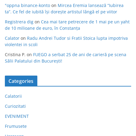
"oppna binance-konto
on
Mircea Eremia lansează “Iubirea
ta”. Ce fel de iubită își dorește artistul lângă el pe viitor
Registrera dig
on
Cea mai tare petrecere de 1 mai pe un yaht
de 10 milioane de euro, în Constanța
Calator
on
Radu Andrei Tudor si Fratii Stoica lupta impotriva
violentei in scoli
Cristina P.
on
FUEGO a serbat 25 de ani de carieră pe scena
Sălii Palatului din București!
Categories
Calatorii
Curiozitati
EVENIMENT
Frumusete