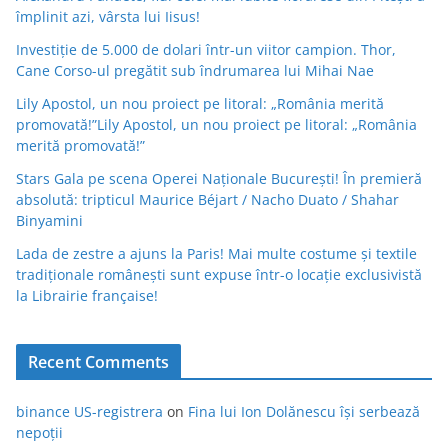
împlinit azi, vârsta lui Iisus!
Investiție de 5.000 de dolari într-un viitor campion. Thor,
Cane Corso-ul pregătit sub îndrumarea lui Mihai Nae
Lily Apostol, un nou proiect pe litoral: „România merită
promovată!”Lily Apostol, un nou proiect pe litoral: „România
merită promovată!”
Stars Gala pe scena Operei Naționale București! În premieră
absolută: tripticul Maurice Béjart / Nacho Duato / Shahar
Binyamini
Lada de zestre a ajuns la Paris! Mai multe costume și textile
tradiționale românești sunt expuse într-o locație exclusivistă
la Librairie française!
Recent Comments
binance US-registrera
on
Fina lui Ion Dolănescu își serbează
nepoții