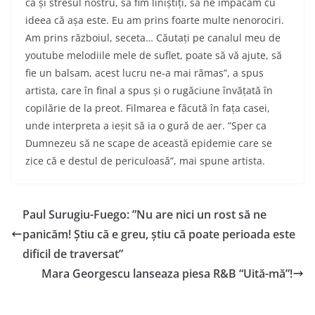
ca și stresul nostru, să fim liniștiți, să ne împăcăm cu
ideea că așa este. Eu am prins foarte multe nenorociri.
Am prins războiul, seceta… Căutați pe canalul meu de
youtube melodiile mele de suflet, poate să vă ajute, să
fie un balsam, acest lucru ne-a mai rămas”, a spus
artista, care în final a spus și o rugăciune învățată în
copilărie de la preot. Filmarea e făcută în fața casei,
unde interpreta a ieșit să ia o gură de aer. ”Sper ca
Dumnezeu să ne scape de această epidemie care se
zice că e destul de periculoasă”, mai spune artista.
Paul Surugiu-Fuego: ”Nu are nici un rost să ne
panicăm! Știu că e greu, știu că poate perioada este
dificil de traversat”
Mara Georgescu lanseaza piesa R&B “Uită-mă”!