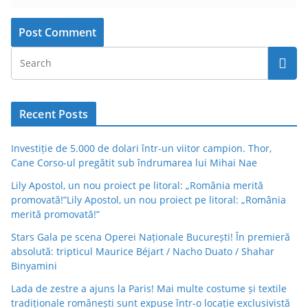
Recent Posts
Investiție de 5.000 de dolari într-un viitor campion. Thor,
Cane Corso-ul pregătit sub îndrumarea lui Mihai Nae
Lily Apostol, un nou proiect pe litoral: „România merită
promovată!”Lily Apostol, un nou proiect pe litoral: „România
merită promovată!”
Stars Gala pe scena Operei Naționale București! În premieră
absolută: tripticul Maurice Béjart / Nacho Duato / Shahar
Binyamini
Lada de zestre a ajuns la Paris! Mai multe costume și textile
tradiționale românești sunt expuse într-o locație exclusivistă