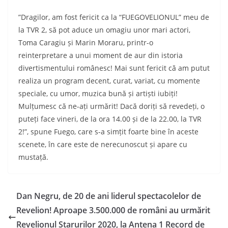
”Dragilor, am fost fericit ca la “FUEGOVELIONUL” meu de
la TVR 2, să pot aduce un omagiu unor mari actori,
Toma Caragiu și Marin Moraru, printr-o
reinterpretare a unui moment de aur din istoria
divertismentului românesc! Mai sunt fericit că am putut
realiza un program decent, curat, variat, cu momente
speciale, cu umor, muzica bună și artiști iubiți!
Mulțumesc că ne-ați urmărit! Dacă doriți să revedeți, o
puteți face vineri, de la ora 14.00 și de la 22.00, la TVR
2!”, spune Fuego, care s-a simțit foarte bine în aceste
scenete, în care este de nerecunoscut și apare cu
mustață.
Dan Negru, de 20 de ani liderul spectacolelor de
Revelion! Aproape 3.500.000 de români au urmărit
Revelionul Starurilor 2020, la Antena 1 Record de