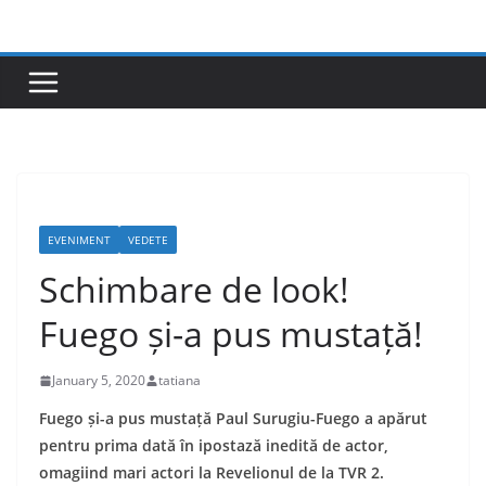
Skip
to
content
EVENIMENT
VEDETE
Schimbare de look!
Fuego și-a pus mustață!
January 5, 2020
tatiana
Fuego și-a pus mustață Paul Surugiu-Fuego a apărut
pentru prima dată în ipostază inedită de actor,
omagiind mari actori la Revelionul de la TVR 2.