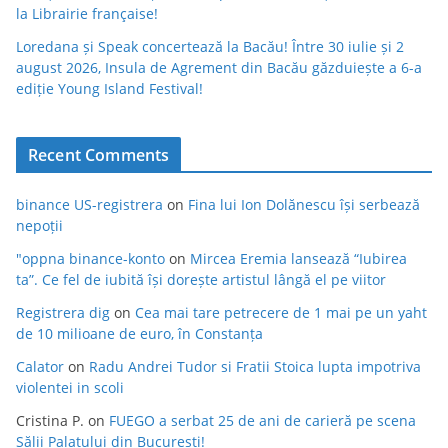
la Librairie française!
Loredana și Speak concertează la Bacău! Între 30 iulie și 2
august 2026, Insula de Agrement din Bacău găzduiește a 6-a
ediție Young Island Festival!
Recent Comments
binance US-registrera
on
Fina lui Ion Dolănescu își serbează
nepoții
"oppna binance-konto
on
Mircea Eremia lansează “Iubirea
ta”. Ce fel de iubită își dorește artistul lângă el pe viitor
Registrera dig
on
Cea mai tare petrecere de 1 mai pe un yaht
de 10 milioane de euro, în Constanța
Calator
on
Radu Andrei Tudor si Fratii Stoica lupta impotriva
violentei in scoli
Cristina P.
on
FUEGO a serbat 25 de ani de carieră pe scena
Sălii Palatului din București!