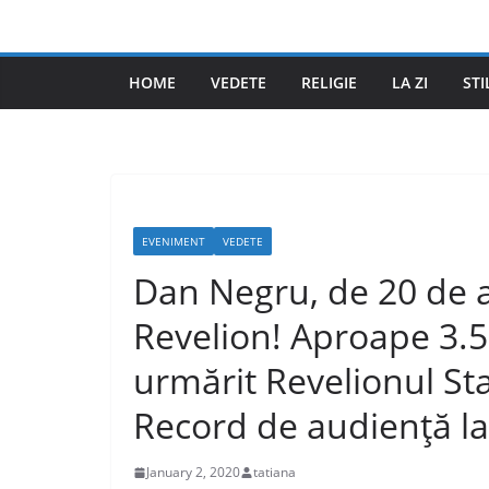
Skip
to
content
HOME
VEDETE
RELIGIE
LA ZI
STI
EVENIMENT
VEDETE
Dan Negru, de 20 de a
Revelion! Aproape 3.
urmărit Revelionul Sta
Record de audienţă la 
January 2, 2020
tatiana