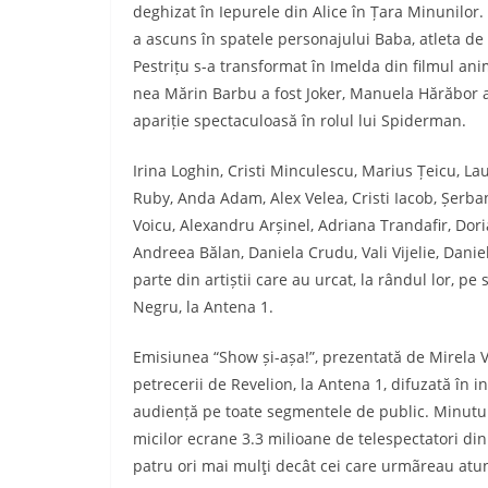
deghizat în Iepurele din Alice în Țara Minunilor
a ascuns în spatele personajului Baba, atleta de 
Pestrițu s-a transformat în Imelda din filmul ani
nea Mărin Barbu a fost Joker, Manuela Hărăbor a i
apariție spectaculoasă în rolul lui Spiderman.
Irina Loghin, Cristi Minculescu, Marius Țeicu, L
Ruby, Anda Adam, Alex Velea, Cristi Iacob, Șerba
Voicu, Alexandru Arșinel, Adriana Trandafir, Do
Andreea Bălan, Daniela Crudu, Vali Vijelie, Danie
parte din artiștii care au urcat, la rândul lor, p
Negru, la Antena 1.
Emisiunea “Show și-așa!”, prezentată de Mirela Va
petrecerii de Revelion, la Antena 1, difuzată în in
audiență pe toate segmentele de public. Minutul
micilor ecrane 3.3 milioane de telespectatori di
patru ori mai mulţi decât cei care urmãreau atun