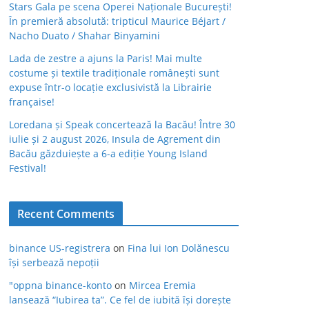
Stars Gala pe scena Operei Naționale București!
În premieră absolută: tripticul Maurice Béjart /
Nacho Duato / Shahar Binyamini
Lada de zestre a ajuns la Paris! Mai multe
costume și textile tradiționale românești sunt
expuse într-o locație exclusivistă la Librairie
française!
Loredana și Speak concertează la Bacău! Între 30
iulie și 2 august 2026, Insula de Agrement din
Bacău găzduiește a 6-a ediție Young Island
Festival!
Recent Comments
binance US-registrera
on
Fina lui Ion Dolănescu
își serbează nepoții
"oppna binance-konto
on
Mircea Eremia
lansează “Iubirea ta”. Ce fel de iubită își dorește