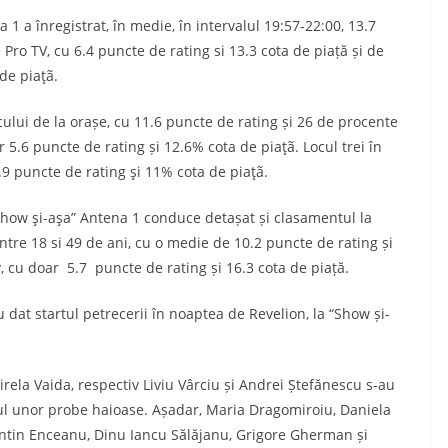
a înregistrat, în medie, în intervalul 19:57-22:00, 13.7
Pro TV, cu 6.4 puncte de rating si 13.3 cota de piață și de
de piaţã.
i de la orașe, cu 11.6 puncte de rating și 26 de procente
5.6 puncte de rating și 12.6% cota de piaţã. Locul trei în
.9 puncte de rating şi 11% cota de piaţã.
 şi-aşa” Antena 1 conduce detașat și clasamentul la
între 18 si 49 de ani, cu o medie de 10.2 puncte de rating și
, cu doar 5.7 puncte de rating și 16.3 cota de piață.
 dat startul petrecerii în noaptea de Revelion, la “Show și-
ela Vaida, respectiv Liviu Vârciu și Andrei Ștefănescu s-au
ul unor probe haioase. Așadar, Maria Dragomiroiu, Daniela
ntin Enceanu, Dinu Iancu Sălăjanu, Grigore Gherman și