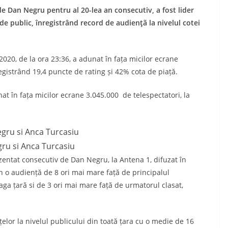
e Dan Negru pentru al 20-lea an consecutiv, a fost lider
e public, înregistrând record de audienţã la nivelul cotei
, de la ora 23:36, a adunat în fața micilor ecrane
egistrând 19,4 puncte de rating și 42% cota de piață.
t în fața micilor ecrane 3.045.000 de telespectatori, la
ru si Anca Turcasiu
at consecutiv de Dan Negru, la Antena 1, difuzat în
 an o audiență de 8 ori mai mare față de principalul
eaga țară si de 3 ori mai mare față de urmatorul clasat,
r la nivelul publicului din toată țara cu o medie de 16