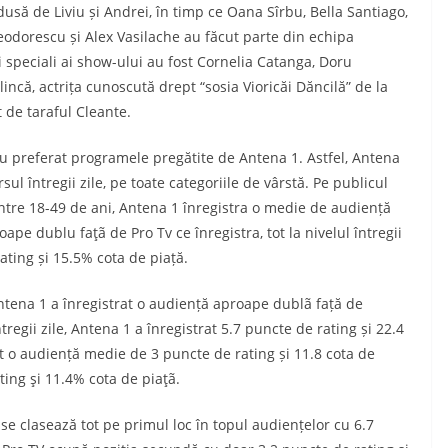
usă de Liviu și Andrei, în timp ce Oana Sîrbu, Bella Santiago,
Teodorescu și Alex Vasilache au făcut parte din echipa
ții speciali ai show-ului au fost Cornelia Catanga, Doru
ncă, actrița cunoscută drept “sosia Vioricăi Dăncilă” de la
de taraful Cleante.
referat programele pregătite de Antena 1. Astfel, Antena
ul întregii zile, pe toate categoriile de vârstă. Pe publicul
ntre 18-49 de ani, Antena 1 înregistra o medie de audiență
ape dublu faţã de Pro Tv ce înregistra, tot la nivelul întregii
ating și 15.5% cota de piață.
na 1 a înregistrat o audiență aproape dublã față de
tregii zile, Antena 1 a înregistrat 5.7 puncte de rating și 22.4
at o audiență medie de 3 puncte de rating și 11.8 cota de
ting şi 11.4% cota de piaţã.
lasează tot pe primul loc în topul audiențelor cu 6.7