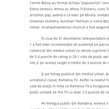
Cornel Borza au format echipa “popularilor” cond
Elena Ionescu, Amna, Jo, Mihai Trăistariu, Liviu 
artiștilor pop, având-o ca lider pe Mirela. Invita
Octavian Dumitru, Aurelian Temișan și Irena Bocli
iUmor. Acompaniamentul muzical a fost asigurat 
În ziua de 31 decembrie, telespectatorii au p
1 a fost lider incontestabil de audiență pe parcurs
comercial din mediul urban cu vârste cuprinse î
de 5.4 puncte de rating și 28.1 cota de piață, apro
zile şi pe acelaşi target o medie de 3 puncte de r
Şi pe întreg publicul din mediul urban, Ante
următorul clasat, România TV. Astfel, la nivelul în
cotă de piață, în timp ce România TV a înregistr
piață, urmatã de Pro TV cu doar 2.9 puncte de ra
Pe întregul public din România, Antena 1 se c