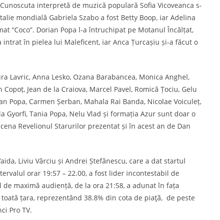
. Cunoscuta interpretă de muzică populară Sofia Vicoveanca s-
talie mondială Gabriela Szabo a fost Betty Boop, iar Adelina
mat “Coco”. Dorian Popa l-a întruchipat pe Motanul Încălțat,
ntrat în pielea lui Maleficent, iar Anca Țurcașiu și-a făcut o
aura Lavric, Anna Lesko, Ozana Barabancea, Monica Anghel,
n Copoț, Jean de la Craiova, Marcel Pavel, Romică Țociu, Gelu
rian Popa, Carmen Șerban, Mahala Rai Banda, Nicolae Voiculeț,
la Gyorfi, Tania Popa, Nelu Vlad și formația Azur sunt doar o
e scena Revelionul Starurilor prezentat și în acest an de Dan
ida, Liviu Vârciu și Andrei Ștefănescu, care a dat startul
tervalul orar 19:57 – 22.00, a fost lider incontestabil de
 de maximă audiență, de la ora 21:58, a adunat în fața
n toată țara, reprezentând 38.8% din cota de piaţã, de peste
ci Pro TV.