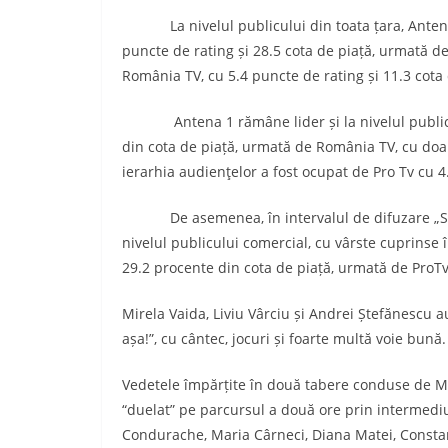
La nivelul publicului din toata țara, Antena 1 
puncte de rating și 28.5 cota de piață, urmată de 
România TV, cu 5.4 puncte de rating și 11.3 cota 
Antena 1 rămâne lider și la nivelul publiculu
din cota de piață, urmată de România TV, cu doar 
ierarhia audienţelor a fost ocupat de Pro Tv cu 4
De asemenea, în intervalul de difuzare „Show
nivelul publicului comercial, cu vârste cuprinse 
29.2 procente din cota de piață, urmată de ProTv
Mirela Vaida, Liviu Vârciu și Andrei Ștefănescu au
așa!”, cu cântec, jocuri și foarte multă voie bună.
Vedetele împărțite în două tabere conduse de Mir
“duelat” pe parcursul a două ore prin intermedi
Condurache, Maria Cârneci, Diana Matei, Consta