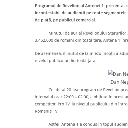
Programul de Revelion al Antenei 1, prezentat d
incontestabil de audiență pe toate segmentele d
de piaţã, pe publicul comercial.
Minutul de aur al Revelionului Starurilor 2020
3.452.000 de români din toată țara, Antena 1 înr
De asemenea, minutul de la miezul nopții a aduna
nivelul publicului din toată țara.
Dan Neg
Cel de-al 20-lea program de Revelion prezent
intervalul orar 22:00 – 02:00, a obținut în acest
competitor, Pro TV, la nivelul publicului din într
Romania TV.
Astfel, Antena 1 a condus în topul audiențelo