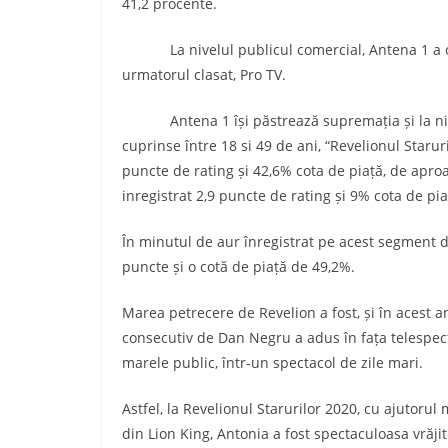
41,2 procente.
La nivelul publicul comercial, Antena 1 a ob
urmatorul clasat, Pro TV.
Antena 1 își păstrează supremația și la nivel
cuprinse între 18 si 49 de ani, “Revelionul Staru
puncte de rating și 42,6% cota de piață, de aproa
inregistrat 2,9 puncte de rating și 9% cota de pia
În minutul de aur înregistrat pe acest segment de
puncte și o cotă de piață de 49,2%.
Marea petrecere de Revelion a fost, și în acest a
consecutiv de Dan Negru a adus în fața telespecta
marele public, într-un spectacol de zile mari.
Astfel, la Revelionul Starurilor 2020, cu ajutoru
din Lion King, Antonia a fost spectaculoasa vrăj