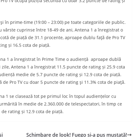
e Pro TV ocupă poziția secundă cu doar 3.2 puncte de rating și
n prime-time (19:00 – 23:00) pe toate categoriile de public.
 vârste cuprinse între 18-49 de ani, Antena 1 a înregistrat o
 cotă de piață de 31.1 procente, aproape dublu faţã de Pro TV
ing și 16.5 cota de piață.
1 a înregistrat în Prime Time o audiență aproape dublã
ii zile, Antena 1 a înregistrat 11.5 puncte de rating și 25.9 cota
udiență medie de 5.7 puncte de rating și 12.9 cota de piață.
ã de Pro TV cu doar 5 puncte de rating şi 11.3% cota de piaţã.
 se clasează tot pe primul loc în topul audiențelor cu
d urmărită în medie de 2.360.000 de telespectatori, în timp ce
de rating și 12.9 cota de piață.
și
Schimbare de look! Fuego și-a pus mustață!