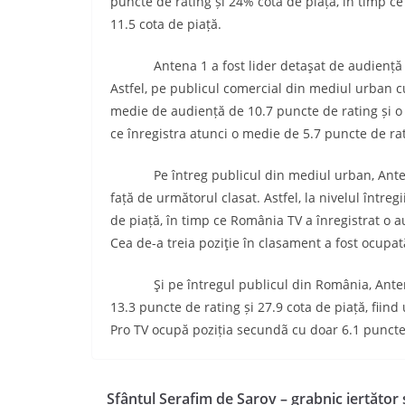
puncte de rating și 24% cota de piață, în timp c
11.5 cota de piață.
Antena 1 a fost lider detaşat de audiență şi î
Astfel, pe publicul comercial din mediul urban cu
medie de audiență de 10.7 puncte de rating și o
ce înregistra atunci o medie de 5.7 puncte de rat
Pe întreg publicul din mediul urban, Antena 
față de următorul clasat. Astfel, la nivelul întreg
de piață, în timp ce România TV a înregistrat o a
Cea de-a treia poziţie în clasament a fost ocupat
Şi pe întregul publicul din România, Antena 1
13.3 puncte de rating și 27.9 cota de piață, fiin
Pro TV ocupă poziția secundã cu doar 6.1 puncte 
Sfântul Serafim de Sarov – grabnic iertător 