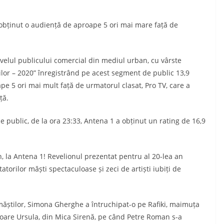
ținut o audiență de aproape 5 ori mai mare față de
ul publicului comercial din mediul urban, cu vârste
rilor – 2020” înregistrând pe acest segment de public 13,9
pe 5 ori mai mult față de urmatorul clasat, Pro TV, care a
ță.
 public, de la ora 23:33, Antena 1 a obținut un rating de 16,9
n, la Antena 1! Revelionul prezentat pentru al 20-lea an
torilor măști spectaculoase și zeci de artiști iubiți de
l măștilor, Simona Gherghe a întruchipat-o pe Rafiki, maimuța
itoare Ursula, din Mica Sirenă, pe când Petre Roman s-a