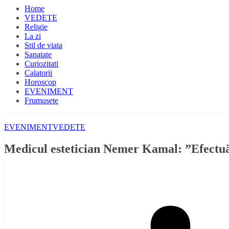
Home
VEDETE
Religie
La zi
Stil de viata
Sanatate
Curiozitati
Calatorii
Horoscop
EVENIMENT
Frumusete
EVENIMENT
VEDETE
Medicul estetician Nemer Kamal: ”Efectuăm