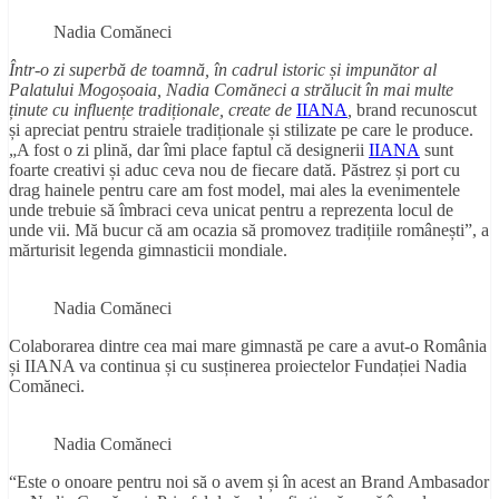
Nadia Comăneci
Într-o zi superbă de toamnă, în cadrul istoric și impunător al
Palatului Mogoșoaia, Nadia Comăneci a strălucit în mai multe
ținute cu influențe tradiționale, create de
IIANA
,
brand recunoscut
și apreciat pentru straiele tradiționale și stilizate pe care le produce.
„A fost o zi plină, dar îmi place faptul că designerii
IIANA
sunt
foarte creativi și aduc ceva nou de fiecare dată. Păstrez și port cu
drag hainele pentru care am fost model, mai ales la evenimentele
unde trebuie să îmbraci ceva unicat pentru a reprezenta locul de
unde vii. Mă bucur că am ocazia să promovez tradițiile românești”, a
mărturisit legenda gimnasticii mondiale.
Nadia Comăneci
Colaborarea dintre cea mai mare gimnastă pe care a avut-o România
și IIANA va continua și cu susținerea proiectelor Fundației Nadia
Comăneci.
Nadia Comăneci
“Este o onoare pentru noi să o avem și în acest an Brand Ambasador