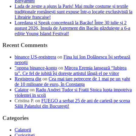
Binyamini
Lada de zestre a ajuns la Paris! Mai multe costume și textile
tradiționale românești sunt expuse într-o locație exclusivistă la
Librairie française!
Loredana și Speak concertează la Bacău! Între 30 iulie și 2
august 2026, Insula de Agrement din Bacău găzduiește a 6-a
ediție Young Island Festival!
Recent Comments
binance US-registrera
on
Fina lui Ion Dolănescu își serbează
nepoții
"oppna binance-konto
on
Mircea Eremia lansează “Iubirea
ta”. Ce fel de iubită își dorește artistul lângă el pe viitor
Registrera dig
on
Cea mai tare petrecere de 1 mai pe un yaht
de 10 milioane de euro, în Constanța
Calator
on
Radu Andrei Tudor si Fratii Stoica lupta impotriva
violentei in scoli
Cristina P.
on
FUEGO a serbat 25 de ani de carieră pe scena
Sălii Palatului din București!
Categories
Calatorii
Curiozitati