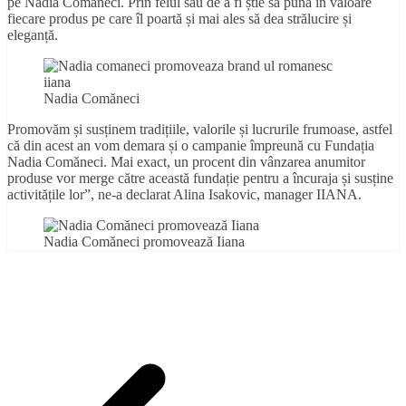
pe Nadia Comăneci. Prin felul său de a fi știe să pună în valoare
fiecare produs pe care îl poartă și mai ales să dea strălucire și
eleganță.
Nadia Comăneci
Promovăm și susținem tradițiile, valorile și lucrurile frumoase, astfel
că din acest an vom demara și o campanie împreună cu Fundația
Nadia Comăneci. Mai exact, un procent din vânzarea anumitor
produse vor merge către această fundație pentru a încuraja și susține
activitățile lor”, ne-a declarat Alina Isakovic, manager IIANA.
Nadia Comăneci promovează Iiana