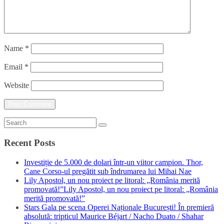
Name
*
Email
*
Website
Recent Posts
Investiție de 5.000 de dolari într-un viitor campion. Thor,
Cane Corso-ul pregătit sub îndrumarea lui Mihai Nae
Lily Apostol, un nou proiect pe litoral: „România merită
promovată!”Lily Apostol, un nou proiect pe litoral: „România
merită promovată!”
Stars Gala pe scena Operei Naționale București! În premieră
absolută: tripticul Maurice Béjart / Nacho Duato / Shahar