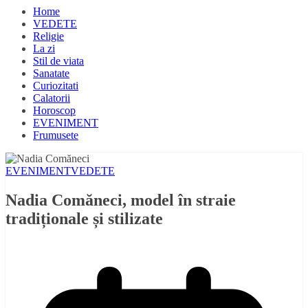
Home
VEDETE
Religie
La zi
Stil de viata
Sanatate
Curiozitati
Calatorii
Horoscop
EVENIMENT
Frumusete
EVENIMENT
VEDETE
Nadia Comăneci, model în straie
tradiționale și stilizate