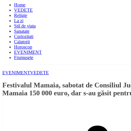
Home
VEDETE
Religie
La zi
Stil de viata
Sanatate
Curiozitati
Calatorii
Horoscop
EVENIMENT
Frumusete
EVENIMENT
VEDETE
Festivalul Mamaia, sabotat de Consiliul J
Mamaia 150 000 euro, dar s-au găsit pentr