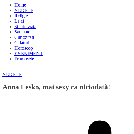
Home
VEDETE
Religie
La zi
Stil de viata
Sanatate
Curiozitati
Calatorii
Horoscop
EVENIMENT
Frumusete
VEDETE
Anna Lesko, mai sexy ca niciodată!