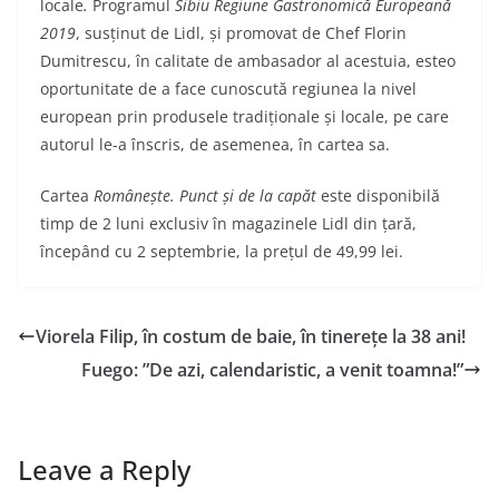
locale
.
Programul
Sibiu Regiune Gastronomică Europeană
2019
, susținut de Lidl, și promovat de Chef Florin
Dumitrescu, în calitate de ambasador al acestuia, esteo
oportunitate de a face cunoscută regiunea la nivel
european prin produsele tradiționale și locale, pe care
autorul le-a înscris, de asemenea, în cartea sa.
Cartea
Românește. Punct și de la capăt
este disponibilă
timp de 2 luni exclusiv în magazinele Lidl din țară,
începând cu 2 septembrie, la prețul de 49,99 lei.
Viorela Filip, în costum de baie, în tinerețe la 38 ani!
Fuego: ”De azi, calendaristic, a venit toamna!”
Leave a Reply