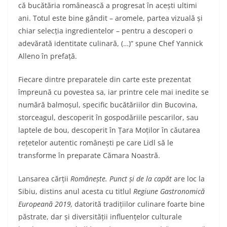
că bucătăria românească a progresat în acești ultimi
ani. Totul este bine gândit – aromele, partea vizuală și
chiar selecția ingredientelor – pentru a descoperi o
adevărată identitate culinară, (…)” spune Chef Yannick
Alleno în prefață.
Fiecare dintre preparatele din carte este prezentat
împreună cu povestea sa, iar printre cele mai inedite se
numără balmoșul, specific bucătăriilor din Bucovina,
storceagul, descoperit în gospodăriile pescarilor, sau
laptele de bou, descoperit în Țara Moților în căutarea
rețetelor autentic românești pe care Lidl să le
transforme în preparate Cămara Noastră.
Lansarea cărții
Românește. Punct și de la capăt
are loc la
Sibiu, distins anul acesta cu titlul
Regiune Gastronomică
Europeană 2019,
datorită tradițiilor culinare foarte bine
păstrate, dar și diversității influențelor culturale