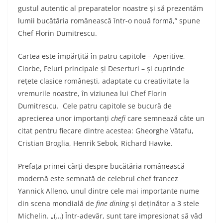
gustul autentic al preparatelor noastre și să prezentăm
lumii bucătăria românească într-o nouă formă,” spune
Chef Florin Dumitrescu.
Cartea este împărțită în patru capitole – Aperitive,
Ciorbe, Feluri principale și Deserturi – și cuprinde
rețete clasice românești, adaptate cu creativitate la
vremurile noastre, în viziunea lui Chef Florin
Dumitrescu. Cele patru capitole se bucură de
aprecierea unor importanți
chefi
care semnează câte un
citat pentru fiecare dintre acestea: Gheorghe Vătafu,
Cristian Broglia, Henrik Sebok, Richard Hawke.
Prefața primei cărți despre bucătăria românească
modernă este semnată de celebrul chef francez
Yannick Alleno, unul dintre cele mai importante nume
din scena mondială de
fine dining
și deținător a 3 stele
Michelin. „(…) Într-adevăr, sunt tare impresionat să văd