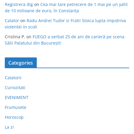
Registrera dig
on
Cea mai tare petrecere de 1 mai pe un yaht
de 10 milioane de euro, în Constanța
Calator
on
Radu Andrei Tudor si Fratii Stoica lupta impotriva
violentei in scoli
Cristina P.
on
FUEGO a serbat 25 de ani de carieră pe scena
Sălii Palatului din București!
Categories
Calatorii
Curiozitati
EVENIMENT
Frumusete
Horoscop
La zi