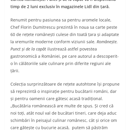
timp de 2 luni exclusiv în magazinele Lidl din țară.
Renumit pentru pasiunea sa pentru aromele locale,
Chef Florin Dumitrescu prezintă în noua sa carte peste
60 de rețete românești culese din toată țara și adaptate
la vremurile moderne conform viziunii sale.
Românește.
Punct și de la capăt
ilustrează astfel povestea
gastronomică a României, pe care autorul a descoperit-
o în călătoriile sale culinare prin diferite regiuni ale
țării.
Colecția surprinzătoare de rețete autohtone își propune
să reprezintă o inspirație pentru bucătarii români, dar
și pentru oamenii care gătesc acasă tradițional.
„Bucătăria românească are multe de spus. Și cred că
noi toți, atât noul val de bucătari tineri, care deja aduc
schimbări în peisajul culinar românesc, cât și orice om
care gătește cu bucurie acasă, putem să păstrăm