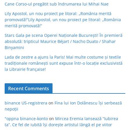
Cane Corso-ul pregătit sub îndrumarea lui Mihai Nae
Lily Apostol, un nou proiect pe litoral: „România merită
promovată!”Lily Apostol, un nou proiect pe litoral: „România
merită promovată!”
Stars Gala pe scena Operei Naționale București! În premieră
absolută: tripticul Maurice Béjart / Nacho Duato / Shahar
Binyamini
Lada de zestre a ajuns la Paris! Mai multe costume și textile
tradiționale românești sunt expuse într-o locație exclusivistă
la Librairie française!
Recent Comments
binance US-registrera
on
Fina lui Ion Dolănescu își serbează
nepoții
"oppna binance-konto
on
Mircea Eremia lansează “Iubirea
ta”. Ce fel de iubită își dorește artistul lângă el pe viitor