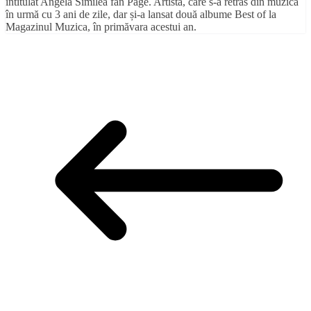
intitulat Angela Similea fan Page. Artista, care s-a retras din muzică
în urmă cu 3 ani de zile, dar și-a lansat două albume Best of la
Magazinul Muzica, în primăvara acestui an.