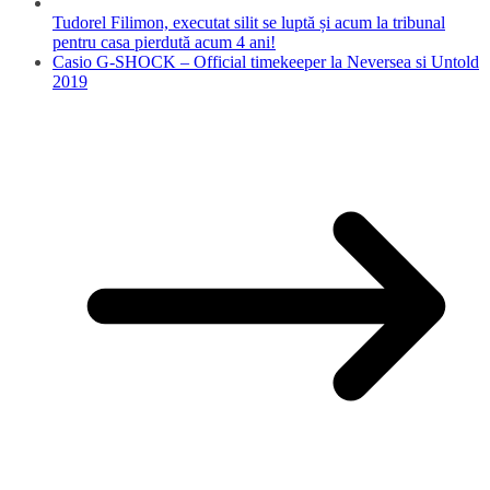
Tudorel Filimon, executat silit se luptă și acum la tribunal
pentru casa pierdută acum 4 ani!
Casio G-SHOCK – Official timekeeper la Neversea si Untold
2019