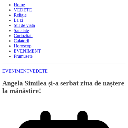
Home
VEDETE
Religie
La zi
Stil de viata
Sanatate
Curiozitati
Calatorii
Horoscop
EVENIMENT
Frumusete
EVENIMENT
VEDETE
Angela Similea și-a serbat ziua de naștere
la mănăstire!