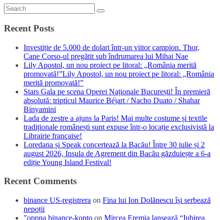
Recent Posts
Investiție de 5.000 de dolari într-un viitor campion. Thor,
Cane Corso-ul pregătit sub îndrumarea lui Mihai Nae
Lily Apostol, un nou proiect pe litoral: „România merită
promovată!”Lily Apostol, un nou proiect pe litoral: „România
merită promovată!”
Stars Gala pe scena Operei Naționale București! În premieră
absolută: tripticul Maurice Béjart / Nacho Duato / Shahar
Binyamini
Lada de zestre a ajuns la Paris! Mai multe costume și textile
tradiționale românești sunt expuse într-o locație exclusivistă la
Librairie française!
Loredana și Speak concertează la Bacău! Între 30 iulie și 2
august 2026, Insula de Agrement din Bacău găzduiește a 6-a
ediție Young Island Festival!
Recent Comments
binance US-registrera
on
Fina lui Ion Dolănescu își serbează
nepoții
"oppna binance-konto
on
Mircea Eremia lansează “Iubirea