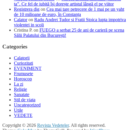
ta”. Ce fel de iubită își dorește artistul lângă el pe viitor
Registrera dig
on
Cea mai tare petrecere de 1 mai pe un yaht
de 10 milioane de euro, în Constanța
Calator
on
Radu Andrei Tudor si Fratii Stoica lupta impotriva
violentei in scoli
Cristina P.
on
FUEGO a serbat 25 de ani de carieră pe scena
Sălii Palatului din București!
Categories
Calatorii
Curiozitati
EVENIMENT
Frumusete
Horoscop
La zi
Religie
Sanatate
Stil de viata
Uncategorized
Utile
VEDETE
Copyright © 2026
Revista Vedeteler
. All rights reserved.