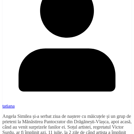
tatiana
Angela Similea și-a serbat ziua de naștere cu măicuțele și un grup de
prieteni la Mănăstirea Pantocrator din Drăgănești-Vlașca, apoi acasă,
când au venit surprizele fanilor ei. Soțul artistei, regretatul Victor
Surdu, ar fi împlinit azi, 11 iulie, la 2 zile de când artista a împlinit