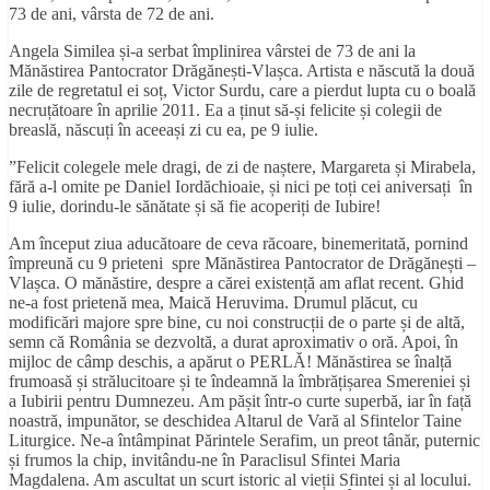
73 de ani, vârsta de 72 de ani.
Angela Similea și-a serbat împlinirea vârstei de 73 de ani la
Mănăstirea Pantocrator Drăgănești-Vlașca. Artista e născută la două
zile de regretatul ei soț, Victor Surdu, care a pierdut lupta cu o boală
necruțătoare în aprilie 2011. Ea a ținut să-și felicite și colegii de
breaslă, născuți în aceeași zi cu ea, pe 9 iulie.
”Felicit colegele mele dragi, de zi de naștere, Margareta și Mirabela,
fără a-l omite pe Daniel Iordăchioaie, și nici pe toți cei aniversați în
9 iulie, dorindu-le sănătate și să fie acoperiți de Iubire!
Am început ziua aducătoare de ceva răcoare, binemeritată, pornind
împreună cu 9 prieteni spre Mănăstirea Pantocrator de Drăgănești –
Vlașca. O mănăstire, despre a cărei existență am aflat recent. Ghid
ne-a fost prietenă mea, Maică Heruvima. Drumul plăcut, cu
modificări majore spre bine, cu noi construcții de o parte și de altă,
semn că România se dezvoltă, a durat aproximativ o oră. Apoi, în
mijloc de câmp deschis, a apărut o PERLĂ! Mănăstirea se înalță
frumoasă și strălucitoare și te îndeamnă la îmbrățișarea Smereniei și
a Iubirii pentru Dumnezeu. Am pășit într-o curte superbă, iar în față
noastră, impunător, se deschidea Altarul de Vară al Sfintelor Taine
Liturgice. Ne-a întâmpinat Părintele Serafim, un preot tânăr, puternic
și frumos la chip, invitându-ne în Paraclisul Sfintei Maria
Magdalena. Am ascultat un scurt istoric al vieții Sfintei și al locului.