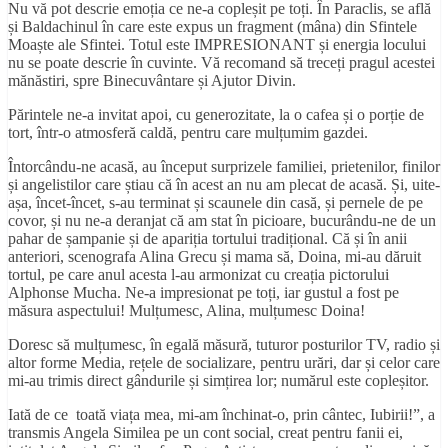
Nu vă pot descrie emoția ce ne-a copleșit pe toți. În Paraclis, se află
și Baldachinul în care este expus un fragment (mâna) din Sfintele
Moaște ale Sfintei. Totul este IMPRESIONANT și energia locului
nu se poate descrie în cuvinte. Vă recomand să treceți pragul acestei
mănăstiri, spre Binecuvântare și Ajutor Divin.
Părintele ne-a invitat apoi, cu generozitate, la o cafea și o porție de
tort, într-o atmosferă caldă, pentru care mulțumim gazdei.
Întorcându-ne acasă, au început surprizele familiei, prietenilor, finilor
și angelistilor care știau că în acest an nu am plecat de acasă. Și, uite-
așa, încet-încet, s-au terminat și scaunele din casă, și pernele de pe
covor, și nu ne-a deranjat că am stat în picioare, bucurându-ne de un
pahar de șampanie și de apariția tortului tradițional. Că și în anii
anteriori, scenografa Alina Grecu și mama să, Doina, mi-au dăruit
tortul, pe care anul acesta l-au armonizat cu creația pictorului
Alphonse Mucha. Ne-a impresionat pe toți, iar gustul a fost pe
măsura aspectului! Mulțumesc, Alina, mulțumesc Doina!
Doresc să mulțumesc, în egală măsură, tuturor posturilor TV, radio și
altor forme Media, rețele de socializare, pentru urări, dar și celor care
mi-au trimis direct gândurile și simțirea lor; numărul este copleșitor.
Iată de ce toată viața mea, mi-am închinat-o, prin cântec, Iubirii!”, a
transmis Angela Similea pe un cont social, creat pentru fanii ei,